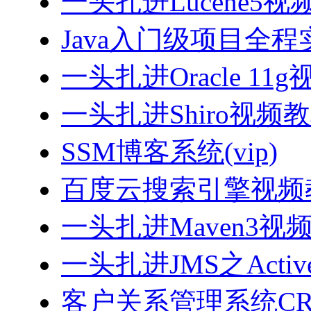
一头扎进Lucene5视
Java入门级项目全程实
一头扎进Oracle 11
一头扎进Shiro视频
SSM博客系统(vip)
百度云搜索引擎视频
一头扎进Maven3视
一头扎进JMS之Acti
客户关系管理系统CRM