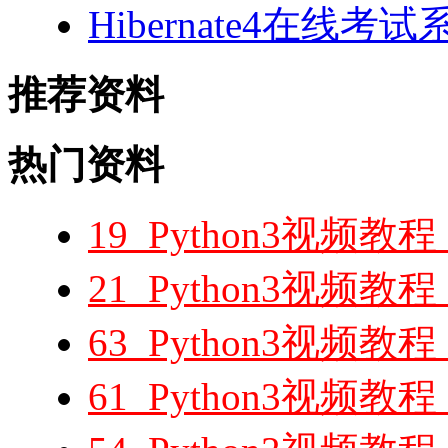
Hibernate4在线考试
推荐资料
热门资料
19_Python3视频
21_Python3视频教程
63_Python3视频
61_Python3视频教