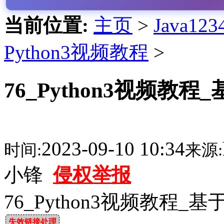
当前位置:
主页
>
Java1
Python3视频教程
>
76_Python3视频教程
2023-09-10 10:34
时间:
来源:
小锋
侵权举报
76_Python3视频教程_基
失效链接处理