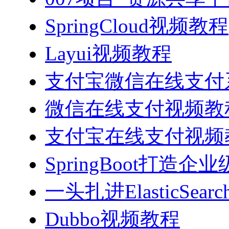
SpringCloud视频教程
Layui视频教程
支付宝微信在线支付系
微信在线支付视频教
支付宝在线支付视频
SpringBoot打造
一头扎进ElasticSea
Dubbo视频教程