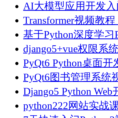
AI大模型应用开发入门-拥
Transformer视
基于Python深度学习
django5+vue权限
PyQt6 Python桌
PyQt6图书管理系统视
Django5 Python 
python222网站实