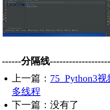
------分隔线--------------------
上一篇：
75_Python
多线程
下一篇：没有了