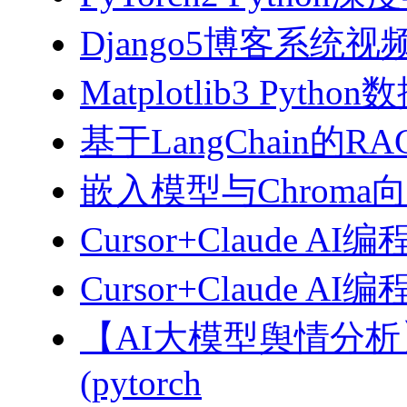
Django5博客系统视
Matplotlib3 Py
基于LangChain的
嵌入模型与Chroma
Cursor+Claude AI
Cursor+Claude
【AI大模型舆情分
(pytorch