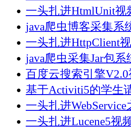
一头扎进HtmlUnit
java爬虫博客采集
一头扎进HttpClien
java爬虫采集Jar包
百度云搜索引擎V2.
基于Activiti5
一头扎进WebServi
一头扎进Lucene5视