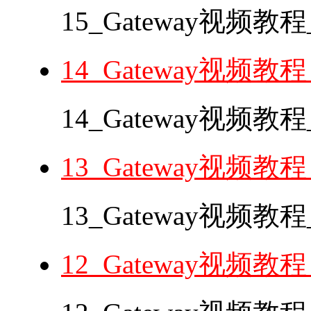
15_Gateway视频教程_自
14_Gateway视频教程_
14_Gateway视频教程_自
13_Gateway视频教
13_Gateway视频教程
12_Gateway视频教