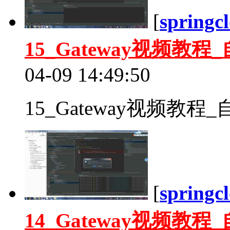
[
spring
15_Gateway视频教程_自
04-09 14:49:50
15_Gateway视频教程_自定义
[
spring
14_Gateway视频教程_自