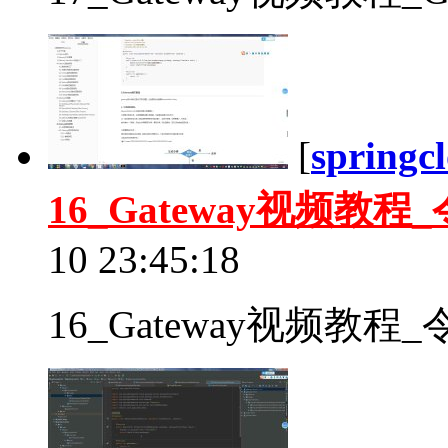
[
spring
16_Gateway视频教
10 23:45:18
16_Gateway视频教程