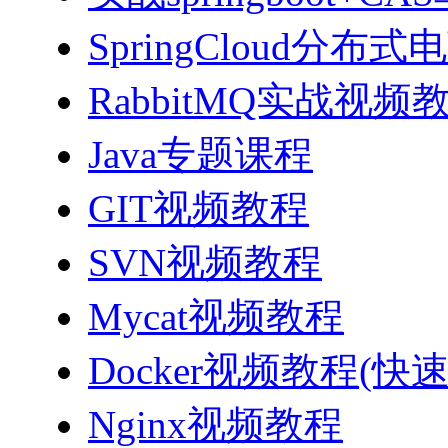
SpringCloud分
RabbitMQ实战视频教程
Java专题课程
GIT视频教程
SVN视频教程
Mycat视频教程
Docker视频教程(快
Nginx视频教程