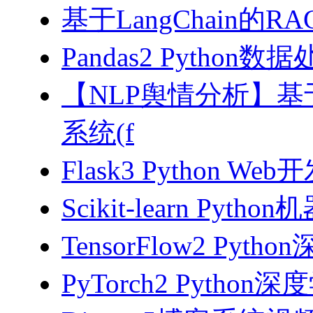
基于LangChain的
Pandas2 Pytho
【NLP舆情分析】基于
系统(f
Flask3 Python W
Scikit-learn Pyth
TensorFlow2 Pyth
PyTorch2 Python