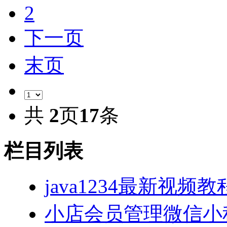
2
下一页
末页
共
2
页
17
条
栏目列表
java1234最新视频教
小店会员管理微信小