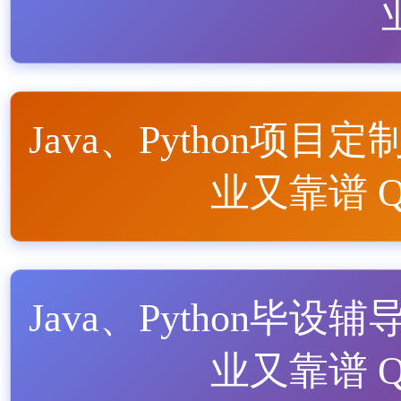
Java、Python项目定
业又靠谱 QQ
Java、Python毕设辅
业又靠谱 QQ