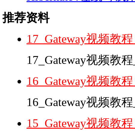
推荐资料
17_Gateway视频教
17_Gateway视频教程
16_Gateway视频
16_Gateway视频教
15_Gateway视频教程_