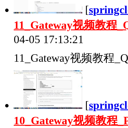
[
spring
11_Gateway视频教程
04-05 17:13:21
11_Gateway视频教程_
[
spring
10_Gateway视频教程