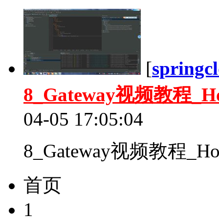
[
spring
8_Gateway视频教程_
04-05 17:05:04
8_Gateway视频教程_H
首页
1