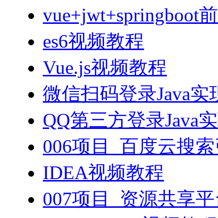
vue+jwt+sprin
es6视频教程
Vue.js视频教程
微信扫码登录Java
QQ第三方登录Java
006项目_百度云搜
IDEA视频教程
007项目_资源共享