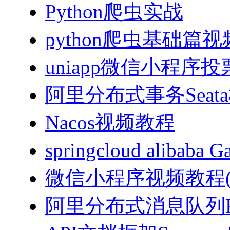
Python爬虫实战
python爬虫基础篇
uniapp微信小程序投票
阿里分布式事务Sea
Nacos视频教程
springcloud alibab
微信小程序视频教程(J
阿里分布式消息队列Ro