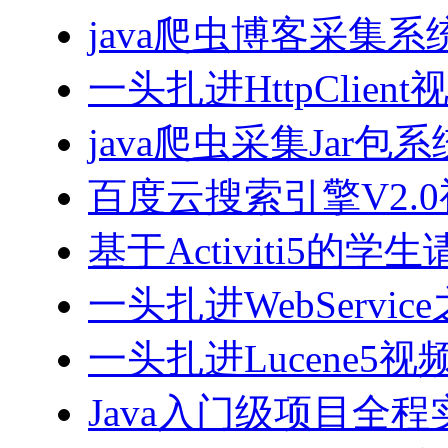
java爬虫博客采集
一头扎进HttpClien
java爬虫采集Jar包
百度云搜索引擎V2.
基于Activiti5
一头扎进WebServi
一头扎进Lucene5视
Java入门级项目全程实