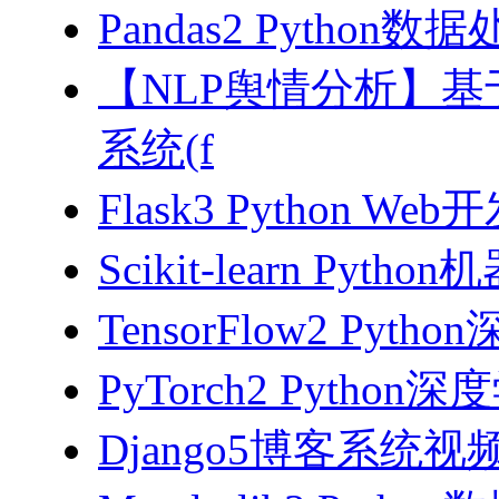
Pandas2 Pytho
【NLP舆情分析】基于
系统(f
Flask3 Python W
Scikit-learn Pyth
TensorFlow2 Pyth
PyTorch2 Python
Django5博客系统视