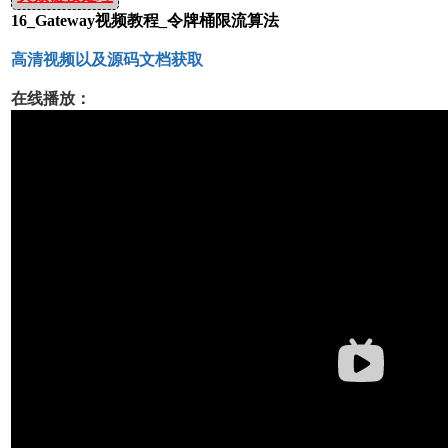
16_Gateway视频教程_令牌桶限流算法
高清视频以及源码文档获取
在线播放：