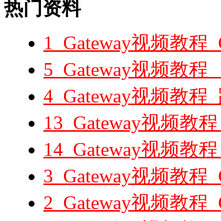
热门资料
1_Gateway视频教程_
5_Gateway视频
4_Gateway视频
13_Gateway视频教
14_Gateway视频教程_
3_Gateway视频教程_G
2_Gateway视频教程