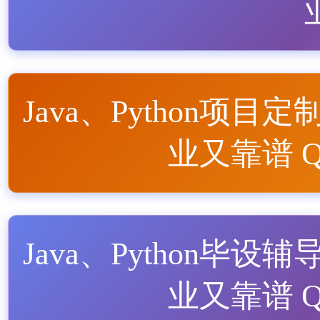
Java、Python项目定
业又靠谱 QQ
Java、Python毕设辅
业又靠谱 QQ