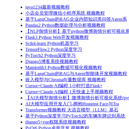
java1234最新视频教程
小店会员管理微信小程序系统 视频教程
基于LangChain的RAG企业内部知识库问答Agent系
Pandas2 Python数据处理与分析视频教程
【NLP舆情分析】基于python微博舆情分析可视化系
Flask3 Python Web开发视频教程
Scikit-learn Python机器学习
TensorFlow2 Python深度学习
PyTorch2 Python深度学习
Django5博客系统视频教程
Matplotlib3 Python数据可视化视频教程
基于LangChain的RAG与Agent智能体开发视频教程
嵌入模型与Chroma向量数据库 视频教程
Cursor+Claude AI编程 1小时打造Flask+
Cursor+Claude AI编程 1天快速上手视频教程
【AI大模型舆情分析】微博舆情分析可视化系统(pyto
AI大模型应用开发入门-拥抱Hugging Face与Tra
Transformer视频教程 大语言模型（LLM）基石
基于Python深度学习PyTorch2的车辆车牌识别系统
django5+vue权限系统视频教程
PyQt6 Python桌面开发 视频教程