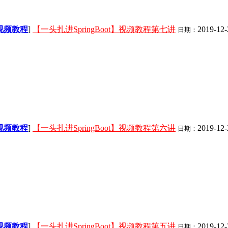
t视频教程
]
【一头扎进SpringBoot】视频教程第七讲
2019-12-
日期：
t视频教程
]
【一头扎进SpringBoot】视频教程第六讲
2019-12-
日期：
t视频教程
]
【一头扎进SpringBoot】视频教程第五讲
2019-12-
日期：