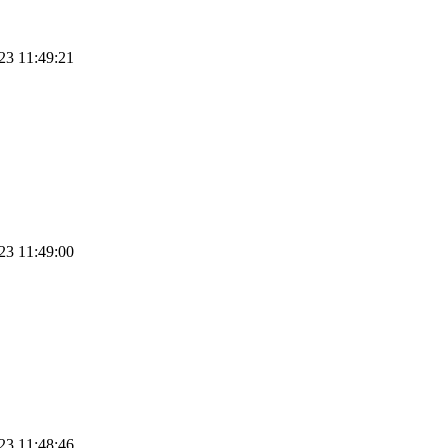
23 11:49:21
23 11:49:00
23 11:48:46