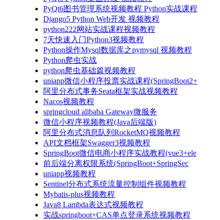
PyQt6图书管理系统视频教程 Python实战课程
Django5 Python Web开发 视频教程
python222网站实战课程视频教程
7天快速入门Python3视频教程
Python操作Mysql数据库之pymysql 视频教程
Python爬虫实战
python爬虫基础篇视频教程
uniapp微信小程序投票实战课程(SpringBoot2+
阿里分布式事务Seata框架实战视频教程
Nacos视频教程
springcloud alibaba Gateway微服务
微信小程序视频教程(Java后端版)
阿里分布式消息队列RocketMQ视频教程
API文档框架Swagger3视频教程
SpringBoot微信电商小程序实战教程(vue3+ele
前后端分离权限系统(SpringBoot+SpringSec
uniapp视频教程
Sentinel分布式系统流量控制组件视频教程
Mybatis-plus视频教程
Java8 Lambda表达式视频教程
实战springboot+CAS单点登录系统视频教程