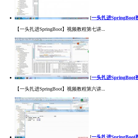
[
一头扎进SpringBoo
【一头扎进SpringBoot】视频教程第七讲...
[
一头扎进SpringBoo
【一头扎进SpringBoot】视频教程第六讲...
[
一头扎进SpringBoo