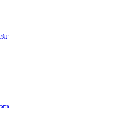
统(f
rch