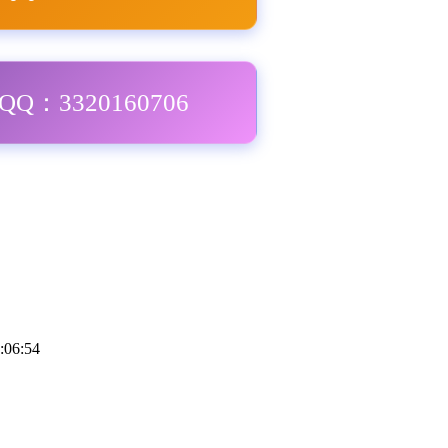
Q：3320160706
:06:54