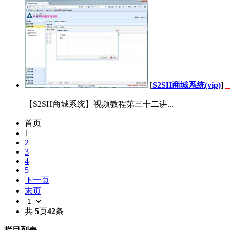
[
S2SH商城系统(vip)
]
【S2SH商城系统】视频教程第三十二讲...
首页
1
2
3
4
5
下一页
末页
共
5
页
42
条