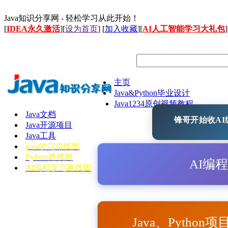
Java知识分享网 - 轻松学习从此开始！
[
IDEA永久激活
][
设为首页
] [
加入收藏
][
AI人工智能学习大礼包
]
主页
Java&Python毕业设计
Java1234原创视频教程
Java文档
锋哥开始收AI编
Java开源项目
Java工具
java学习路线图
Python路线图
AI编
AI编程学习路线图
Java、Python