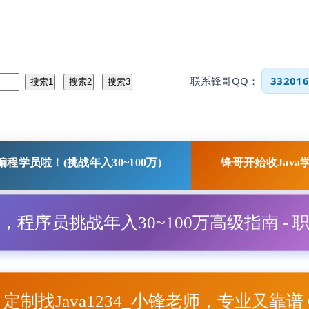
联系锋哥QQ：
332016
程学员啦！(挑战年入30~100万)
锋哥开始收Java
程，程序员挑战年入30~100万高级指南 - 
项目定制找Java1234_小锋老师，专业又靠谱 Q