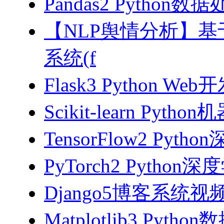
Pandas2 Pytho
【NLP舆情分析】基于
系统(f
Flask3 Python W
Scikit-learn Pyth
TensorFlow2 Pyth
PyTorch2 Python
Django5博客系统视
Matplotlib3 Py