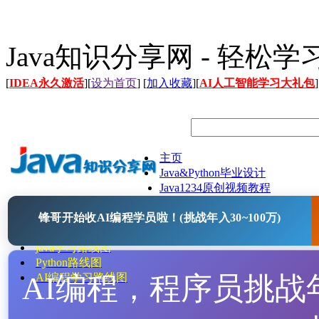
Java知识分享网 - 轻松
[
IDEA永久激活
][
设为首页
] [
加入收藏
][
AI人工智能学习大礼包
]
主页
Java&Python毕业设计
Java1234原创视频教程
Java文档
锋哥开始收AI编程学员啦！(挑战年入30~100万)
Java开源项目
Java工具
java学习路线图
Python路线图
AI编程，程序员挑战年入
AI编程学习路线图