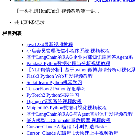
【一头扎进HtmlUnit】视频教程第一讲...
共
1
页
4
条记录
栏目列表
java1234最新视频教程
小店会员管理微信小程序系统 视频教程
基于LangChain的RAG企业内部知识库问答Agent系
Pandas2 Python数据处理与分析视频教程
【NLP舆情分析】基于python微博舆情分析可视化系
Flask3 Python Web开发视频教程
Scikit-learn Python机器学习
TensorFlow2 Python深度学习
PyTorch2 Python深度学习
Django5博客系统视频教程
Matplotlib3 Python数据可视化视频教程
基于LangChain的RAG与Agent智能体开发视频教程
嵌入模型与Chroma向量数据库 视频教程
Cursor+Claude AI编程 1小时打造Flask+
Cursor+Claude AI编程 1天快速上手视频教程