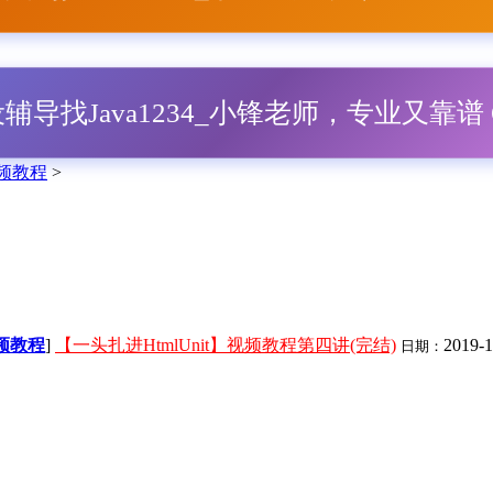
毕设辅导找Java1234_小锋老师，专业又靠谱 Q
视频教程
>
视频教程
]
【一头扎进HtmlUnit】视频教程第四讲(完结)
2019-1
日期：