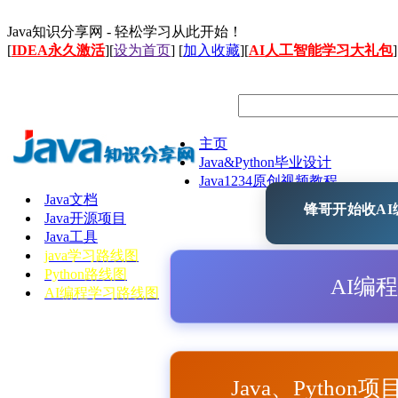
Java知识分享网 - 轻松学习从此开始！
[
IDEA永久激活
][
设为首页
] [
加入收藏
][
AI人工智能学习大礼包
]
主页
Java&Python毕业设计
Java1234原创视频教程
Java文档
锋哥开始收AI编
Java开源项目
Java工具
java学习路线图
Python路线图
AI编
AI编程学习路线图
Java、Python