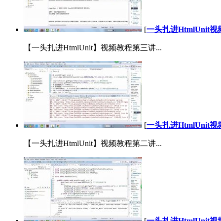
[
一头扎进HtmlUnit
【一头扎进HtmlUnit】视频教程第三讲...
[
一头扎进HtmlUnit
【一头扎进HtmlUnit】视频教程第二讲...
[
一头扎进HtmlUnit