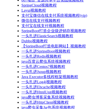
007项目_资源共享平台实战视频教程
SpringCloud视频教程
Layui视频教程
支付宝微信在线支付系统视频教程(vip)
微信在线支付视频教程
支付宝在线支付视频教程
SpringBoot打造企业级进销存视频教程
一头扎进ElasticSearch视频教程
Dubbo视频教程
【SpringBoot打造电影网站】视频教程
一头扎进SpringBoot视频教程
一头扎进Redis视频教程
java百度云爬虫系统视频教程
一头扎进Centos7视频教程
一头扎进Jsoup视频教程
Java Executor多线程框架视频教程
一头扎进Log4j视频教程
一头扎进Ehcache视频教程
一头扎进HtmlUnit视频教程
java爬虫博客采集系统视频教程
一头扎进HttpClient视频教程
java爬虫采集Jar包系统视频教程