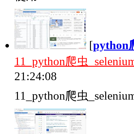
[
pyth
11_python爬虫_sele
21:24:08
11_python爬虫_seleni