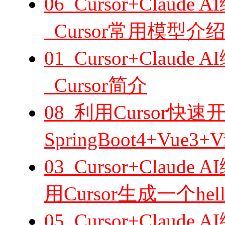
06_Cursor+Cla
_Cursor常用模型介
01_Cursor+Cla
_Cursor简介
08_利用Cursor快速
SpringBoot4+Vu
03_Cursor+Cla
用Cursor生成一个hel
05_Cursor+Cla