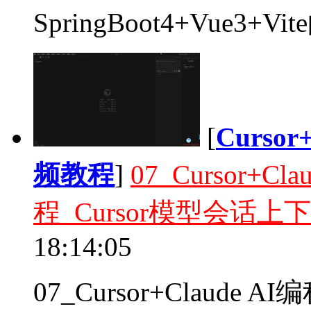
SpringBoot4+Vue3+
[
Curso
频教程
]
07_Cursor+
程_Cursor模型会话
18:14:05
07_Cursor+Claud