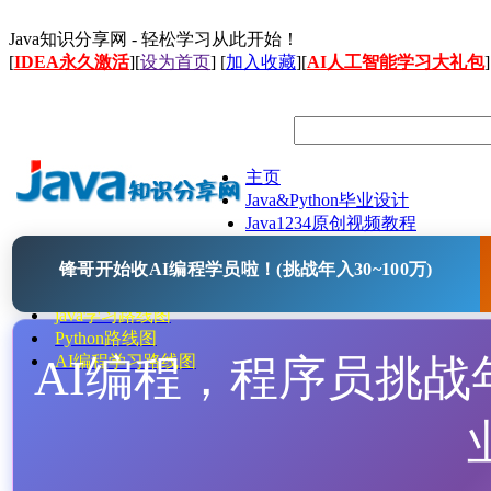
Java知识分享网 - 轻松学习从此开始！
[
IDEA永久激活
][
设为首页
] [
加入收藏
][
AI人工智能学习大礼包
]
主页
Java&Python毕业设计
Java1234原创视频教程
Java文档
锋哥开始收AI编程学员啦！(挑战年入30~100万)
Java开源项目
Java工具
java学习路线图
Python路线图
AI编程，程序员挑战年入
AI编程学习路线图