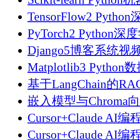
TensorFlow2 Pyth
PyTorch2 Python
Django5博客系统视
Matplotlib3 Py
基于LangChain的
嵌入模型与Chroma
Cursor+Claude AI
Cursor+Claude