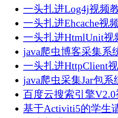
一头扎进Log4j视频
一头扎进Ehcache视
一头扎进HtmlUnit
java爬虫博客采集
一头扎进HttpClien
java爬虫采集Jar包
百度云搜索引擎V2.
基于Activiti5