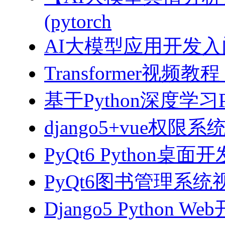
(pytorch
AI大模型应用开发入门-拥
Transformer视
基于Python深度学习
django5+vue权限
PyQt6 Python桌
PyQt6图书管理系统视
Django5 Python 