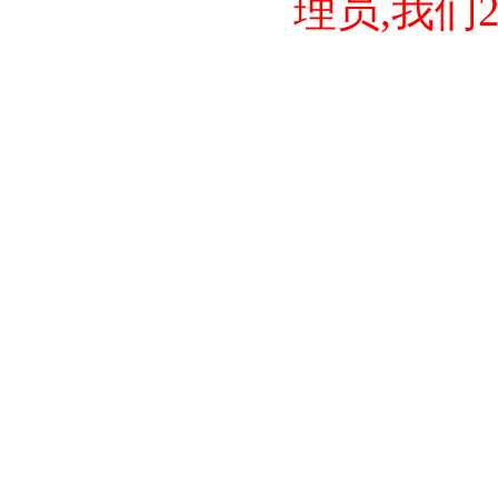
理员,我们