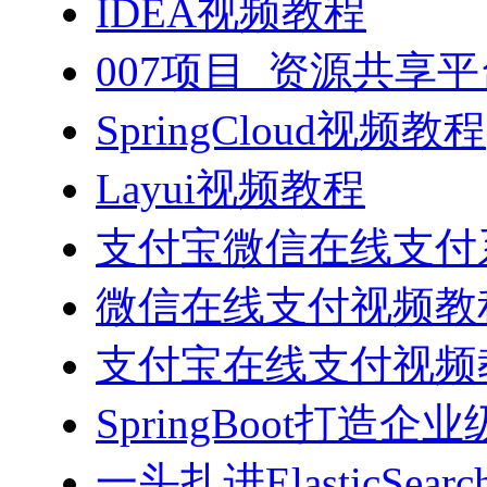
IDEA视频教程
007项目_资源共享
SpringCloud视频教程
Layui视频教程
支付宝微信在线支付系
微信在线支付视频教
支付宝在线支付视频
SpringBoot打造
一头扎进ElasticSea