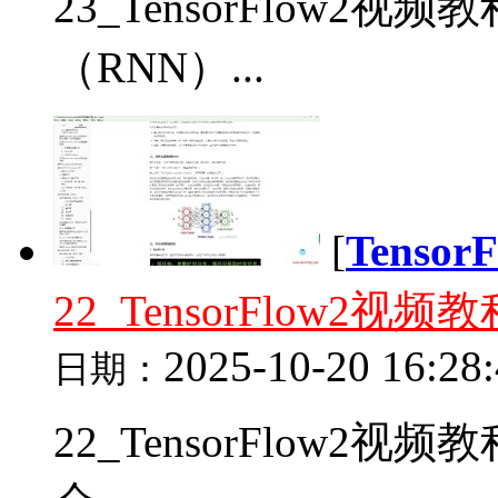
23_TensorFlow
（RNN）...
[
Tenso
22_TensorFlow
2025-10-20 16:28
日期：
22_TensorFlow2