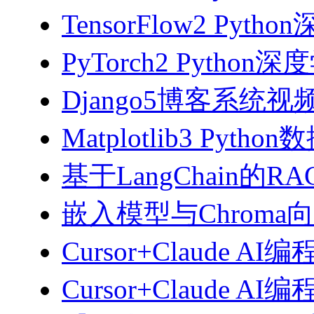
TensorFlow2 Pyth
PyTorch2 Python
Django5博客系统视
Matplotlib3 Py
基于LangChain的
嵌入模型与Chroma
Cursor+Claude AI
Cursor+Claude