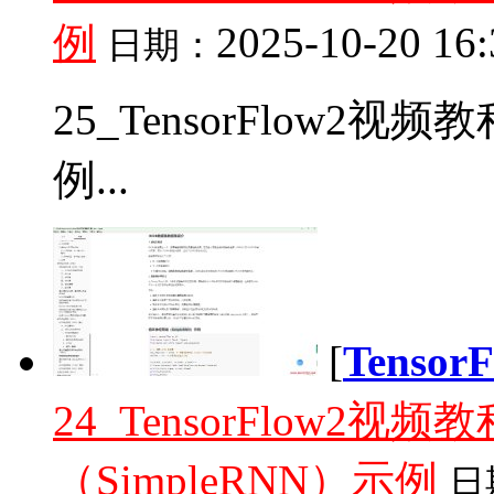
例
2025-10-20 16:
日期：
25_TensorFlow2
例...
[
Tenso
24_TensorFlow2
（SimpleRNN）示例
日