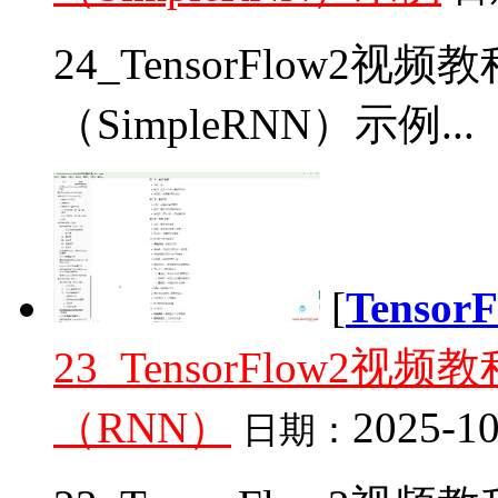
24_TensorFlow2
（SimpleRNN）示例...
[
Tenso
23_TensorFlow
（RNN）
2025-10
日期：