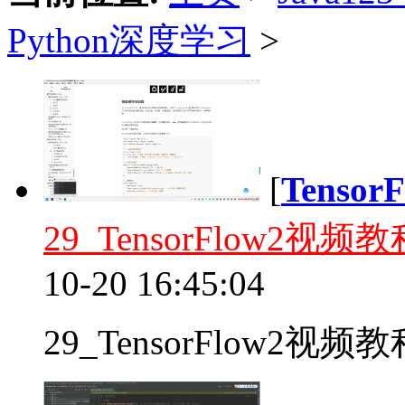
Python深度学习
>
[
Tenso
29_TensorFlow2
10-20 16:45:04
29_TensorFlow2视