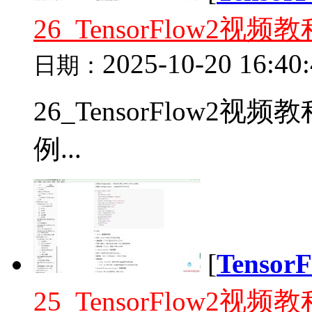
26_TensorFlow
2025-10-20 16:40
日期：
26_TensorFlow2
例...
[
Tenso
25_TensorFlow2