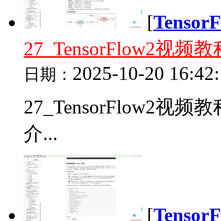
[
Tenso
27_TensorFlow
2025-10-20 16:42
日期：
27_TensorFlow2
介...
[
Tenso