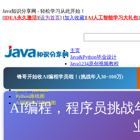
Java知识分享网 - 轻松学习从此开始！
[
IDEA永久激活
][
设为首页
] [
加入收藏
][
AI人工智能学习大礼包
]
主页
Java&Python毕业设计
Java1234原创视频教程
Java文档
锋哥开始收AI编程学员啦！(挑战年入30~100万)
Java开源项目
Java工具
java学习路线图
Python路线图
AI编程，程序员挑战年入
AI编程学习路线图