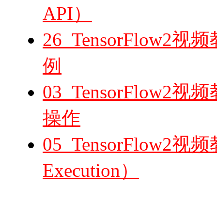
API）
26_TensorFlo
例
03_TensorFlow
操作
05_TensorFlow
Execution）