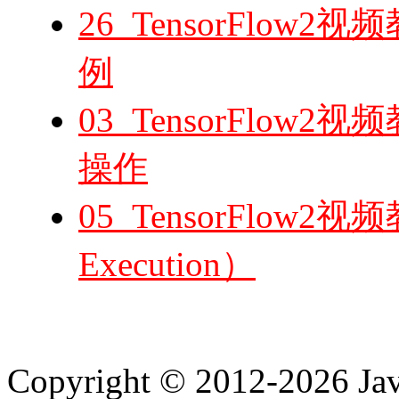
26_TensorFlo
例
03_TensorFlow
操作
05_TensorFlow
Execution）
Copyright © 2012-2