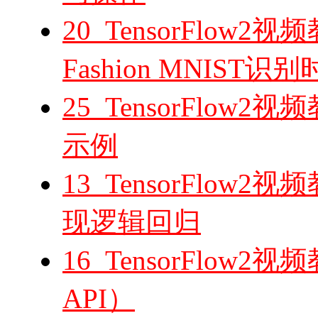
20_TensorFlo
Fashion MNIST
25_TensorFlo
示例
13_TensorFlow2视频
现逻辑回归
16_TensorFlow2视
API）