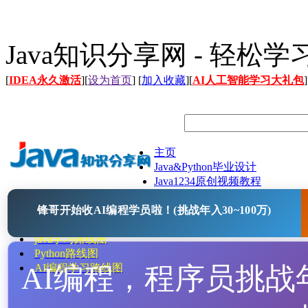
Java知识分享网 - 轻松
[
IDEA永久激活
][
设为首页
] [
加入收藏
][
AI人工智能学习大礼包
]
主页
Java&Python毕业设计
Java1234原创视频教程
Java文档
锋哥开始收AI编程学员啦！(挑战年入30~100万)
Java开源项目
Java工具
java学习路线图
Python路线图
AI编程，程序员挑战年入
AI编程学习路线图