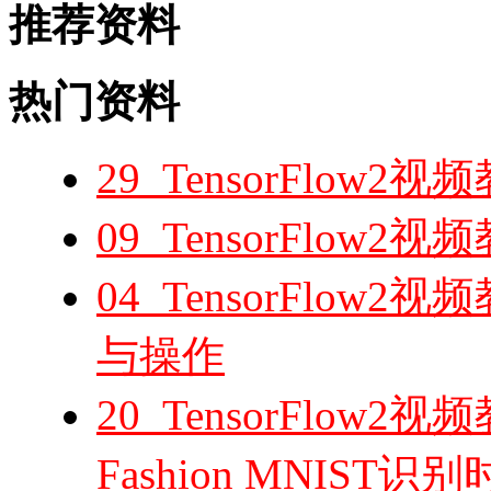
推荐资料
热门资料
29_TensorFlow
09_TensorFlow
04_TensorFlow2
与操作
20_TensorFlo
Fashion MNIST