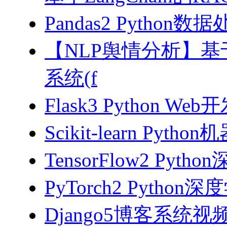
Pandas2 Pytho
【NLP舆情分析】基于
系统(f
Flask3 Python W
Scikit-learn Pyth
TensorFlow2 Pyth
PyTorch2 Python
Django5博客系统视