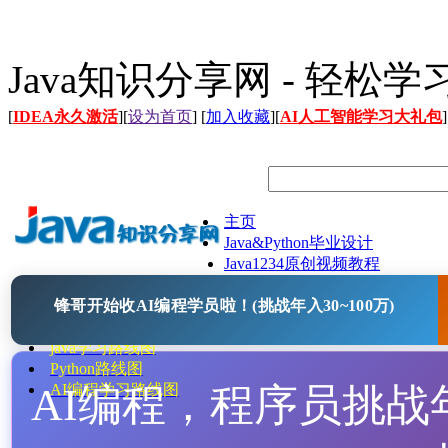
Java知识分享网 - 轻松
[
IDEA永久激活
][
设为首页
] [
加入收藏
][
AI人工智能学习大礼包
]
主页
Java&Python毕业设计
Java1234原创视频教程
Java文档
锋哥开始收AI编程学员啦！(挑战年入30~100万)
Java开源项目
Java工具
java学习路线图
Python路线图
AI编程，程序员挑战年入
AI编程学习路线图