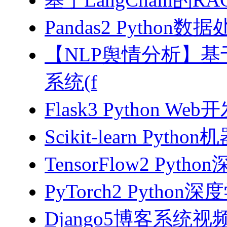
Pandas2 Pytho
【NLP舆情分析】基于
系统(f
Flask3 Python W
Scikit-learn Pyth
TensorFlow2 Pyth
PyTorch2 Python
Django5博客系统视