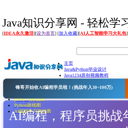
Java知识分享网 - 轻松
[
IDEA永久激活
][
设为首页
] [
加入收藏
][
AI人工智能学习大礼包
]
主页
Java&Python毕业设计
Java1234原创视频教程
Java文档
锋哥开始收AI编程学员啦！(挑战年入30~100万)
Java开源项目
Java工具
java学习路线图
Python路线图
AI编程，程序员挑战年入
AI编程学习路线图