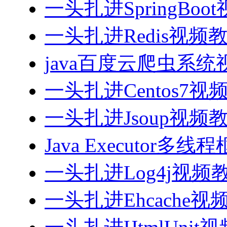
一头扎进SpringBoo
一头扎进Redis视频
java百度云爬虫系
一头扎进Centos7视
一头扎进Jsoup视频
Java Executor
一头扎进Log4j视频
一头扎进Ehcache视