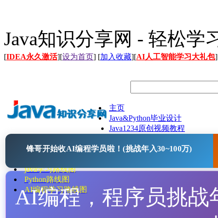
Java知识分享网 - 轻松
[
IDEA永久激活
][
设为首页
] [
加入收藏
][
AI人工智能学习大礼包
]
主页
Java&Python毕业设计
Java1234原创视频教程
Java文档
锋哥开始收AI编程学员啦！(挑战年入30~100万)
Java开源项目
Java工具
java学习路线图
Python路线图
AI编程，程序员挑战年入
AI编程学习路线图