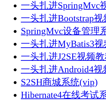
一头扎进SpringMv
一头扎进Bootstrap
SpringMvc设备管理系
一头扎进MyBatis3
一头扎进J2SE视频教程
一头扎进Android4
S2SH商城系统(vip)
Hibernate4在线考试