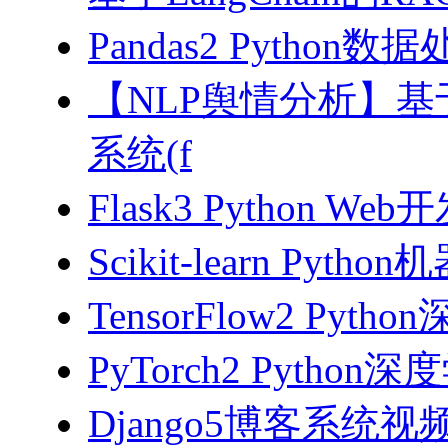
Pandas2 Pytho
【NLP舆情分析】基于
系统(f
Flask3 Python W
Scikit-learn Pyth
TensorFlow2 Pyth
PyTorch2 Python
Django5博客系统视