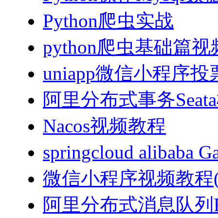
Python爬虫实战
python爬虫基础篇
uniapp微信小程序投票
阿里分布式事务Sea
Nacos视频教程
springcloud alibab
微信小程序视频教程(J
阿里分布式消息队列Ro