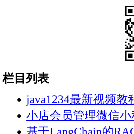
栏目列表
java1234最新视频教
小店会员管理微信小
基于LangChain的