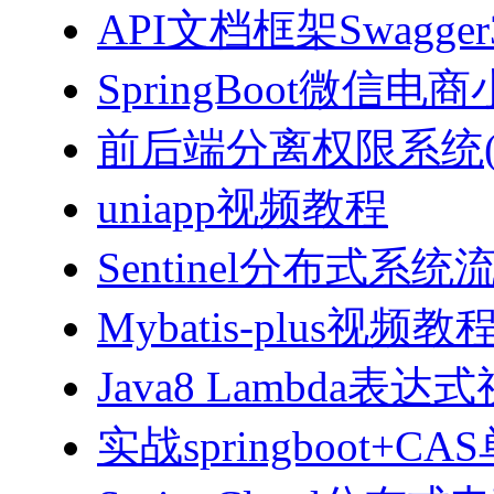
API文档框架Swagg
SpringBoot微信电商
前后端分离权限系统(Spri
uniapp视频教程
Sentinel分布式
Mybatis-plus视频教
Java8 Lambda表
实战springboot