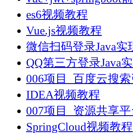
es6视频教程
Vue.js视频教程
微信扫码登录Java
QQ第三方登录Java
006项目_百度云搜
IDEA视频教程
007项目_资源共享
SpringCloud视频教程