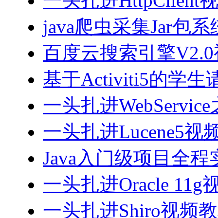
一头扎进HttpClien
java爬虫采集Jar包
百度云搜索引擎V2.
基于Activiti5
一头扎进WebServi
一头扎进Lucene5视
Java入门级项目全程实
一头扎进Oracle 11
一头扎进Shiro视频