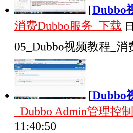
[
Dubb
消费Dubbo服务_下载
05_Dubbo视频教程_消费
[
Dubb
_Dubbo Admin管理
11:40:50