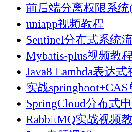
前后端分离权限系统(Spri
uniapp视频教程
Sentinel分布式
Mybatis-plus视频教
Java8 Lambda表
实战springboot
SpringCloud分
RabbitMQ实战视频教程