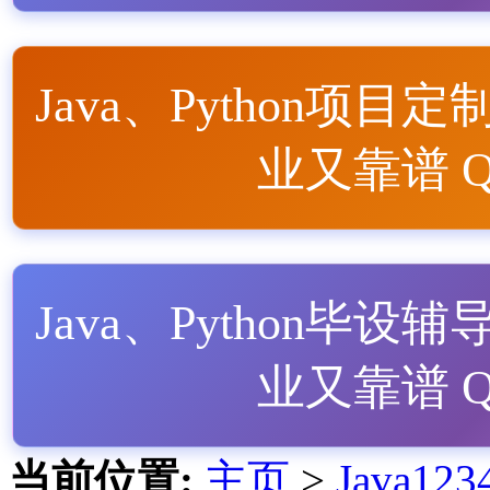
Java、Python项目定
业又靠谱 QQ
Java、Python毕设辅
业又靠谱 QQ
当前位置:
主页
>
Java1