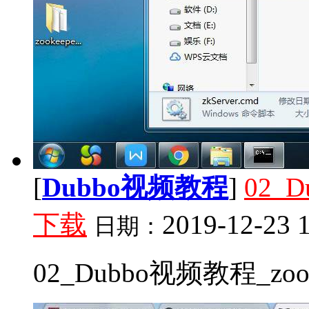
[
Dubbo视频教程
]
02_
下载
2019-12-23 
日期：
02_Dubbo视频教程_zoo