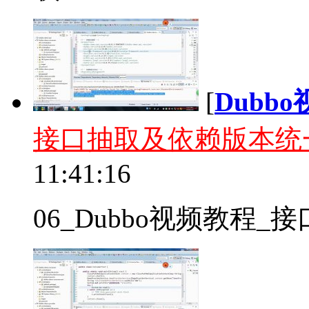
[
Dubb
接口抽取及依赖版本统
11:41:16
06_Dubbo视频教程_