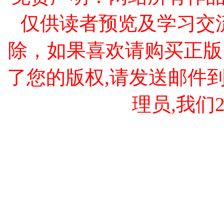
仅供读者预览及学习交
除，如果喜欢请购买正版
了您的版权,请发送邮件到 cao
理员,我们