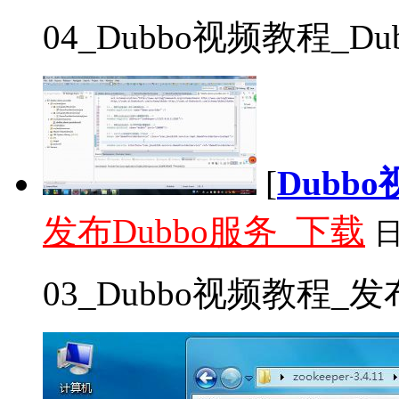
04_Dubbo视频教程_Du
[
Dubb
发布Dubbo服务_下载
03_Dubbo视频教程_发布