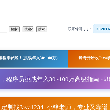
联系锋哥QQ：
332016
程学员啦！(挑战年入30~100万)
锋哥开始收Java
程，程序员挑战年入30~100万高级指南 - 
项目定制找Java1234_小锋老师，专业又靠谱 Q