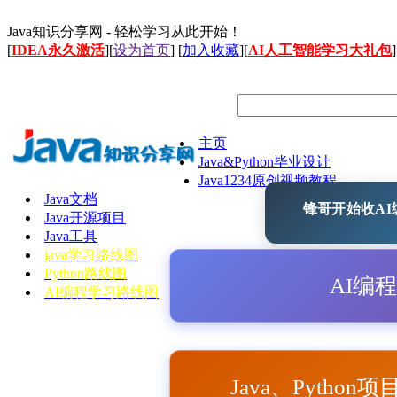
Java知识分享网 - 轻松学习从此开始！
[
IDEA永久激活
][
设为首页
] [
加入收藏
][
AI人工智能学习大礼包
]
主页
Java&Python毕业设计
Java1234原创视频教程
Java文档
锋哥开始收AI编
Java开源项目
Java工具
java学习路线图
Python路线图
AI编
AI编程学习路线图
Java、Python