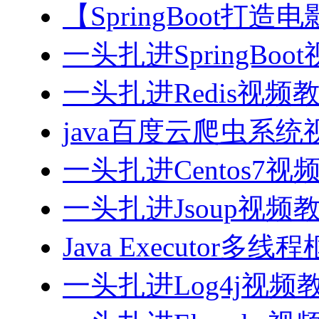
【SpringBoot打
一头扎进SpringBoo
一头扎进Redis视频
java百度云爬虫系
一头扎进Centos7视
一头扎进Jsoup视频
Java Executor
一头扎进Log4j视频