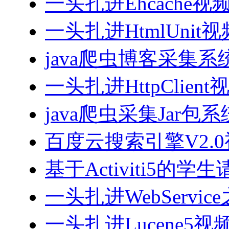
一头扎进Ehcache视
一头扎进HtmlUnit
java爬虫博客采集
一头扎进HttpClien
java爬虫采集Jar包
百度云搜索引擎V2.
基于Activiti5
一头扎进WebServi
一头扎进Lucene5视