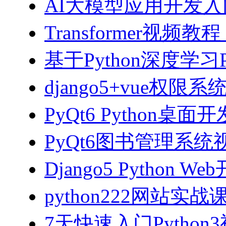
AI大模型应用开发入门-拥
Transformer视
基于Python深度学习
django5+vue权限
PyQt6 Python桌
PyQt6图书管理系统视
Django5 Python 
python222网站实
7天快速入门Python