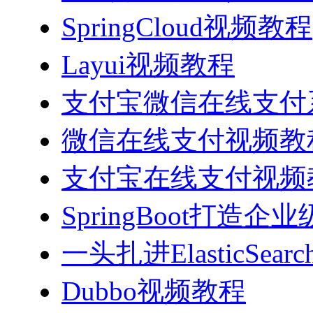
SpringCloud视频教程
Layui视频教程
支付宝微信在线支付系
微信在线支付视频教
支付宝在线支付视频
SpringBoot打造
一头扎进ElasticSea
Dubbo视频教程