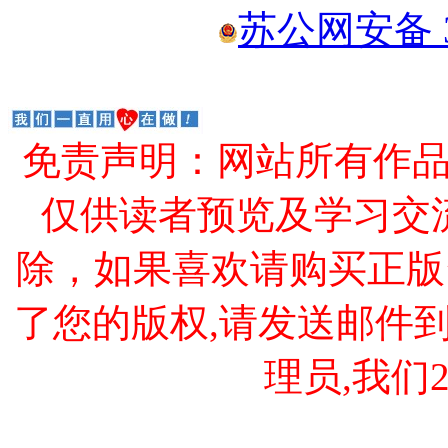
苏公网安备 32
免责声明：网站所有作
仅供读者预览及学习交
除，如果喜欢请购买正版
了您的版权,请发送邮件到 cao
理员,我们