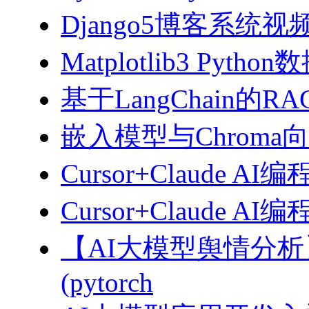
Django5博客系统视
Matplotlib3 Py
基于LangChain的
嵌入模型与Chroma
Cursor+Claude AI
Cursor+Claude
【AI大模型舆情分
(pytorch