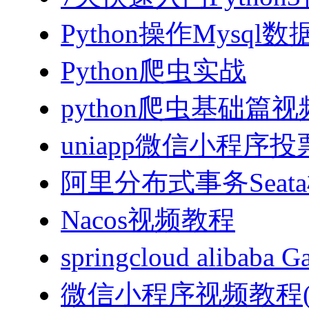
Python操作Mysql
Python爬虫实战
python爬虫基础篇
uniapp微信小程序投票
阿里分布式事务Sea
Nacos视频教程
springcloud alibab
微信小程序视频教程(J