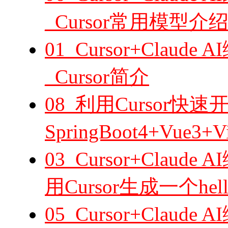
_Cursor常用模型介
01_Cursor+Cla
_Cursor简介
08_利用Cursor快速
SpringBoot4+Vu
03_Cursor+Cla
用Cursor生成一个hel
05_Cursor+Cla