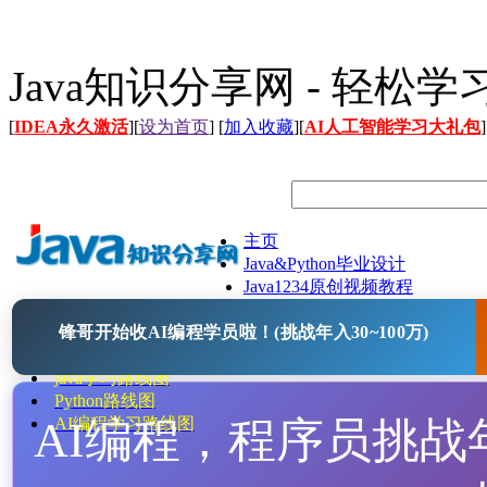
Java知识分享网 - 轻松
[
IDEA永久激活
][
设为首页
] [
加入收藏
][
AI人工智能学习大礼包
]
主页
Java&Python毕业设计
Java1234原创视频教程
Java文档
锋哥开始收AI编程学员啦！(挑战年入30~100万)
Java开源项目
Java工具
java学习路线图
Python路线图
AI编程，程序员挑战年入
AI编程学习路线图