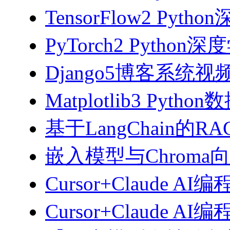
TensorFlow2 Pyth
PyTorch2 Python
Django5博客系统视
Matplotlib3 Py
基于LangChain的
嵌入模型与Chroma
Cursor+Claude AI
Cursor+Claude