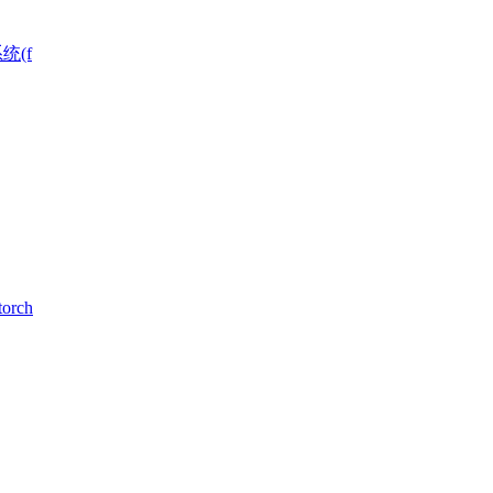
统(f
rch