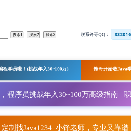
联系锋哥QQ：
332016
程学员啦！(挑战年入30~100万)
锋哥开始收Java
程，程序员挑战年入30~100万高级指南 - 
项目定制找Java1234_小锋老师，专业又靠谱 Q