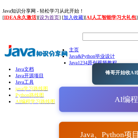
Java知识分享网 - 轻松学习从此开始！
[
IDEA永久激活
][
设为首页
] [
加入收藏
][
AI人工智能学习大礼包
]
主页
Java&Python毕业设计
Java1234原创视频教程
Java文档
锋哥开始收AI编
Java开源项目
Java工具
java学习路线图
Python路线图
AI编
AI编程学习路线图
Java、Python