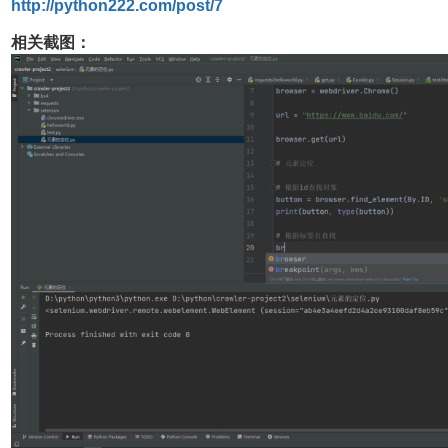
http://python222.com/post/7
相关截图：