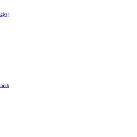
统(f
rch