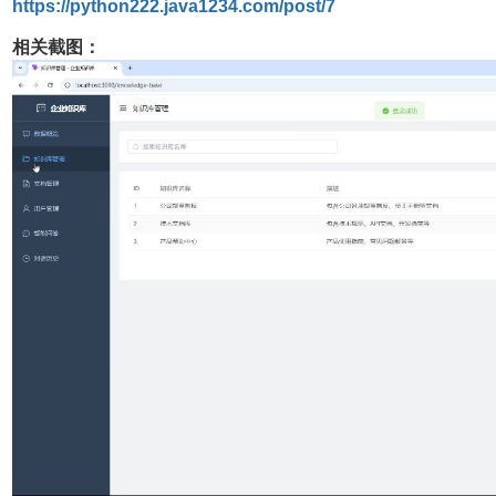
https://python222.java1234.com/post/7
相关截图：