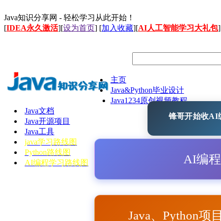
Java知识分享网 - 轻松学习从此开始！
[
IDEA永久激活
][
设为首页
] [
加入收藏
][
AI人工智能学习大礼包
]
主页
Java&Python毕业设计
Java1234原创视频教程
Java文档
锋哥开始收AI编
Java开源项目
Java工具
java学习路线图
Python路线图
AI编
AI编程学习路线图
Java、Python