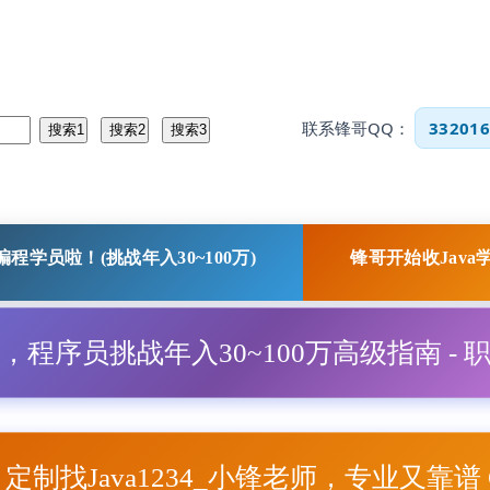
联系锋哥QQ：
332016
程学员啦！(挑战年入30~100万)
锋哥开始收Java
程，程序员挑战年入30~100万高级指南 - 
项目定制找Java1234_小锋老师，专业又靠谱 Q