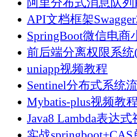
阿里分布式消息队列Ro
API文档框架Swagg
SpringBoot微信电商
前后端分离权限系统(Spri
uniapp视频教程
Sentinel分布式
Mybatis-plus视频教
Java8 Lambda表
实战springboot