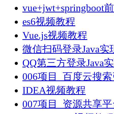
vue+jwt+sprin
es6视频教程
Vue.js视频教程
微信扫码登录Java
QQ第三方登录Java
006项目_百度云搜
IDEA视频教程
007项目_资源共享