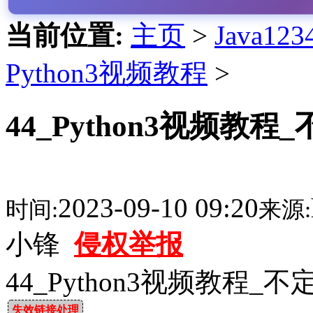
当前位置:
主页
>
Java1
Python3视频教程
>
44_Python3视频教
2023-09-10 09:20
时间:
来源:
小锋
侵权举报
44_Python3视频教程_
失效链接处理