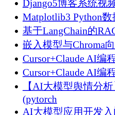
Django5博客系统视
Matplotlib3 Py
基于LangChain的
嵌入模型与Chroma
Cursor+Claude AI
Cursor+Claude
【AI大模型舆情分
(pytorch
AI大模型应用开发入门-拥