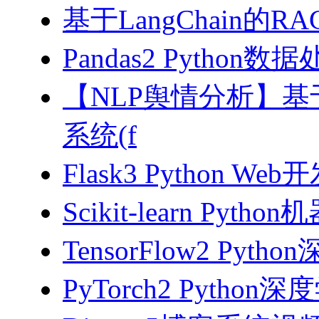
基于LangChain的
Pandas2 Pytho
【NLP舆情分析】基于
系统(f
Flask3 Python W
Scikit-learn Pyth
TensorFlow2 Pyth
PyTorch2 Python