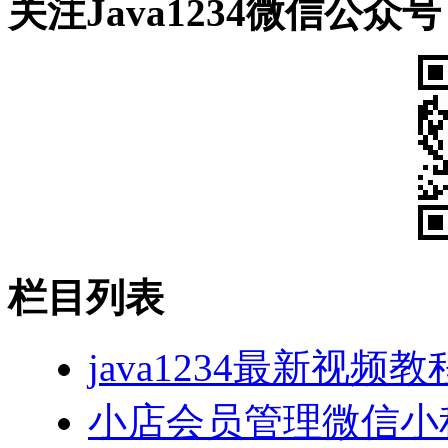
关注Java1234微信公众号
栏目列表
java1234最新视频教
小店会员管理微信小