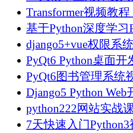
Transformer视
基于Python深度学习
django5+vue权限
PyQt6 Python桌
PyQt6图书管理系统视
Django5 Python 
python222网站实
7天快速入门Python