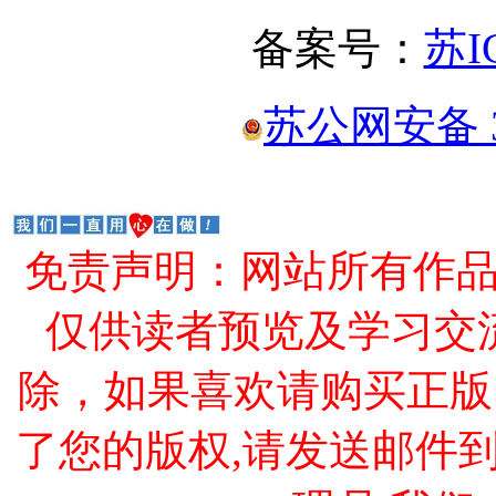
备案号：
苏I
苏公网安备 32
免责声明：网站所有作
仅供读者预览及学习交
除，如果喜欢请购买正版
了您的版权,请发送邮件到 cao