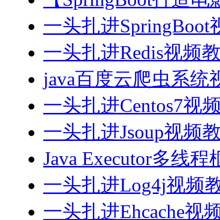
一头扎进SpringBoo
一头扎进Redis视频
java百度云爬虫系
一头扎进Centos7视
一头扎进Jsoup视频
Java Executor
一头扎进Log4j视频
一头扎进Ehcache视