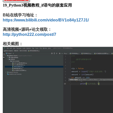
19_Python3视频教程_if语句的嵌套应用
B站在线学习地址：
https://www.bilibili.com/video/BV1o84y1Z7J1/
高清视频+源码+论文领取：
http://python222.com/post/7
相关截图：