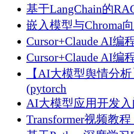
基于LangChain的
嵌入模型与Chroma
Cursor+Claude AI
Cursor+Claude
【AI大模型舆情分
(pytorch
AI大模型应用开发入门-拥
Transformer视