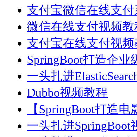
支付宝微信在线支付系
微信在线支付视频教
支付宝在线支付视频
SpringBoot打造
一头扎进ElasticSea
Dubbo视频教程
【SpringBoot打
一头扎进SpringBoo