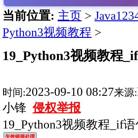
当前位置:
主页
>
Java1
Python3视频教程
>
19_Python3视频教程
2023-09-10 08:27
时间:
来源:
小锋
侵权举报
19_Python3视频教程_
失效链接处理