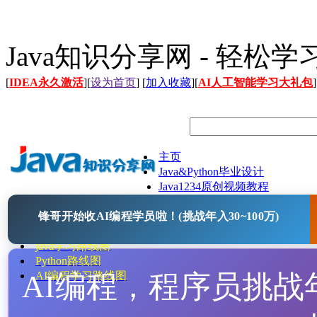
Java知识分享网 - 轻松
[
IDEA永久激活
][
设为首页
] [
加入收藏
][
AI人工智能学习大礼包
]
主页
Java&Python毕业设计
Java1234原创视频教程
Java文档
锋哥开始收AI编程学员啦！(挑战年入30~100万)
Java开源项目
Java工具
java学习路线图
Python路线图
AI编程，程序员挑战年入
AI编程学习路线图