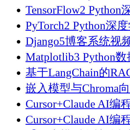
TensorFlow2 Pyth
PyTorch2 Python
Django5博客系统视
Matplotlib3 Py
基于LangChain的
嵌入模型与Chroma
Cursor+Claude AI
Cursor+Claude