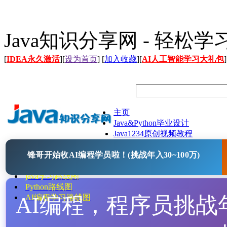
Java知识分享网 - 轻松
[
IDEA永久激活
][
设为首页
] [
加入收藏
][
AI人工智能学习大礼包
]
主页
Java&Python毕业设计
Java1234原创视频教程
Java文档
锋哥开始收AI编程学员啦！(挑战年入30~100万)
Java开源项目
Java工具
java学习路线图
Python路线图
AI编程，程序员挑战年入
AI编程学习路线图