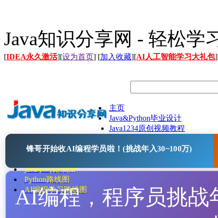
Java知识分享网 - 轻松
[
IDEA永久激活
][
设为首页
] [
加入收藏
][
AI人工智能学习大礼包
]
主页
Java&Python毕业设计
Java1234原创视频教程
Java文档
锋哥开始收AI编程学员啦！(挑战年入30~100万)
Java开源项目
Java工具
java学习路线图
Python路线图
AI编程，程序员挑战年入
AI编程学习路线图