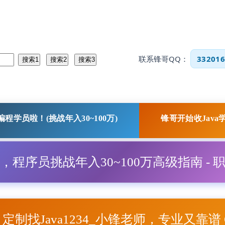
联系锋哥QQ：
332016
程学员啦！(挑战年入30~100万)
锋哥开始收Java
程，程序员挑战年入30~100万高级指南 - 
项目定制找Java1234_小锋老师，专业又靠谱 Q