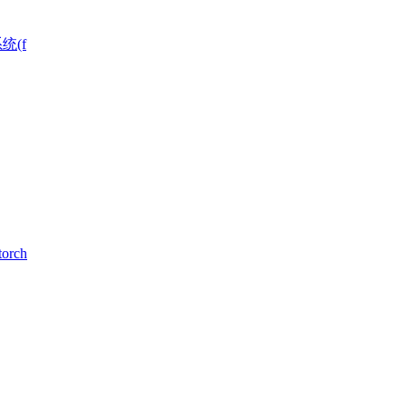
统(f
rch