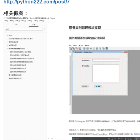
http://python222.com/post/7
相关截图：