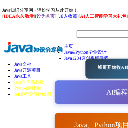
Java知识分享网 - 轻松学习从此开始！
[
IDEA永久激活
][
设为首页
] [
加入收藏
][
AI人工智能学习大礼包
]
主页
Java&Python毕业设计
Java1234原创视频教程
Java文档
锋哥开始收AI编
Java开源项目
Java工具
java学习路线图
Python路线图
AI编
AI编程学习路线图
Java、Python