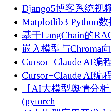
Django5博客系统视
Matplotlib3 Py
基于LangChain的
嵌入模型与Chroma
Cursor+Claude AI
Cursor+Claude
【AI大模型舆情分
(pytorch