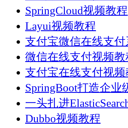
SpringCloud视频教程
Layui视频教程
支付宝微信在线支付系
微信在线支付视频教
支付宝在线支付视频
SpringBoot打造
一头扎进ElasticSea
Dubbo视频教程