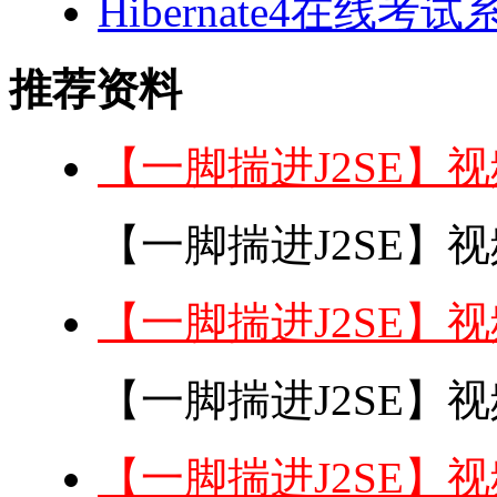
Hibernate4在线考试
推荐资料
【一脚揣进J2SE】
【一脚揣进J2SE】视
【一脚揣进J2SE】
【一脚揣进J2SE】视
【一脚揣进J2SE】