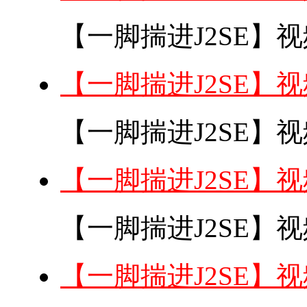
【一脚揣进J2SE】视
【一脚揣进J2SE】
【一脚揣进J2SE】视
【一脚揣进J2SE】
【一脚揣进J2SE】视
【一脚揣进J2SE】