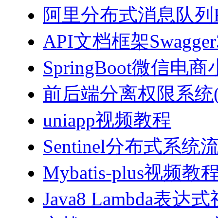
阿里分布式消息队列Ro
API文档框架Swagg
SpringBoot微信电商
前后端分离权限系统(Spri
uniapp视频教程
Sentinel分布式
Mybatis-plus视频教
Java8 Lambda表