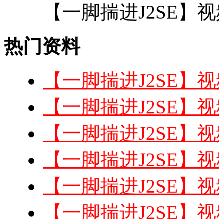
【一脚揣进J2SE】视
热门资料
【一脚揣进J2SE】
【一脚揣进J2SE】
【一脚揣进J2SE】
【一脚揣进J2SE】
【一脚揣进J2SE】
【一脚揣进J2SE】