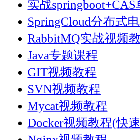
实战springboot
SpringCloud分
RabbitMQ实战视频教程
Java专题课程
GIT视频教程
SVN视频教程
Mycat视频教程
Docker视频教程(快
Nginx视频教程