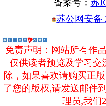
备案号：
苏I
苏公网安备 32
免责声明：网站所有作
仅供读者预览及学习交
除，如果喜欢请购买正版
了您的版权,请发送邮件到 cao
理员,我们