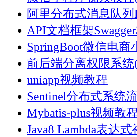
阿里分布式消息队列Ro
API文档框架Swagg
SpringBoot微信电商
前后端分离权限系统(Spri
uniapp视频教程
Sentinel分布式
Mybatis-plus视频教
Java8 Lambda表