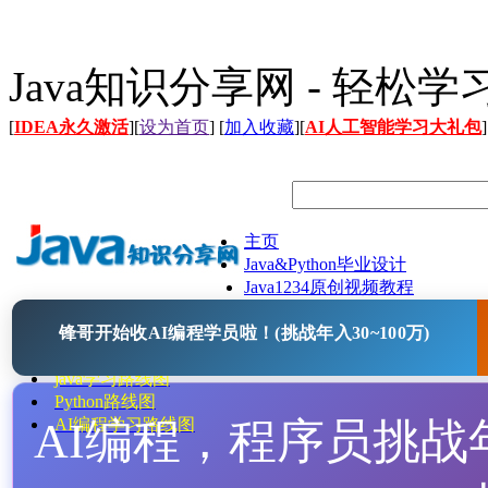
Java知识分享网 - 轻松
[
IDEA永久激活
][
设为首页
] [
加入收藏
][
AI人工智能学习大礼包
]
主页
Java&Python毕业设计
Java1234原创视频教程
Java文档
锋哥开始收AI编程学员啦！(挑战年入30~100万)
Java开源项目
Java工具
java学习路线图
Python路线图
AI编程，程序员挑战年入
AI编程学习路线图