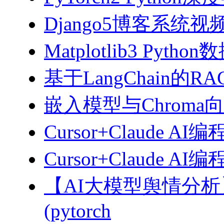
Django5博客系统视
Matplotlib3 Py
基于LangChain的
嵌入模型与Chroma
Cursor+Claude AI
Cursor+Claude
【AI大模型舆情分
(pytorch