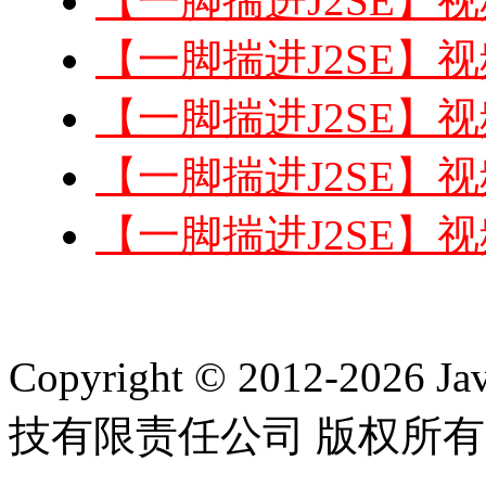
【一脚揣进J2SE】
【一脚揣进J2SE】
【一脚揣进J2SE】
【一脚揣进J2SE】
【一脚揣进J2SE】
Copyright © 2012-2
技有限责任公司 版权所有