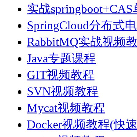
实战springboot
SpringCloud分
RabbitMQ实战视频教程
Java专题课程
GIT视频教程
SVN视频教程
Mycat视频教程
Docker视频教程(快