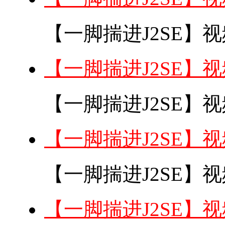
【一脚揣进J2SE】视
【一脚揣进J2SE】
【一脚揣进J2SE】视
【一脚揣进J2SE】
【一脚揣进J2SE】视
【一脚揣进J2SE】