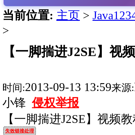
当前位置:
主页
>
Java1
>
【一脚揣进J2SE】视
2013-09-13 13:59
时间:
来源:
小锋
侵权举报
【一脚揣进J2SE】视频
失效链接处理