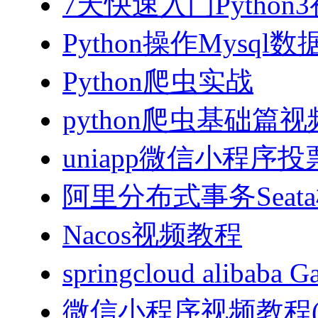
7天快速入门Python
Python操作Mysql
Python爬虫实战
python爬虫基础篇
uniapp微信小程序投票
阿里分布式事务Sea
Nacos视频教程
springcloud alibab
微信小程序视频教程(J