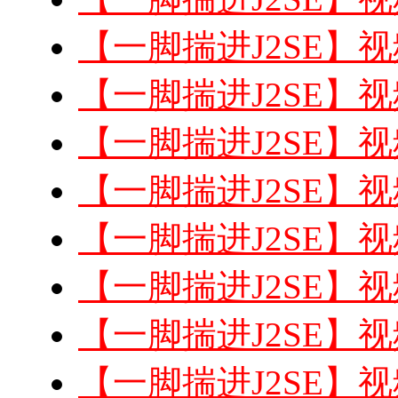
【一脚揣进J2SE】
【一脚揣进J2SE】
【一脚揣进J2SE】
【一脚揣进J2SE】
【一脚揣进J2SE】
【一脚揣进J2SE】
【一脚揣进J2SE】
【一脚揣进J2SE】