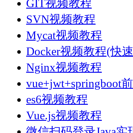
GIT视频教程
SVN视频教程
Mycat视频教程
Docker视频教程(快
Nginx视频教程
vue+jwt+sprin
es6视频教程
Vue.js视频教程
微信扫码登录Java