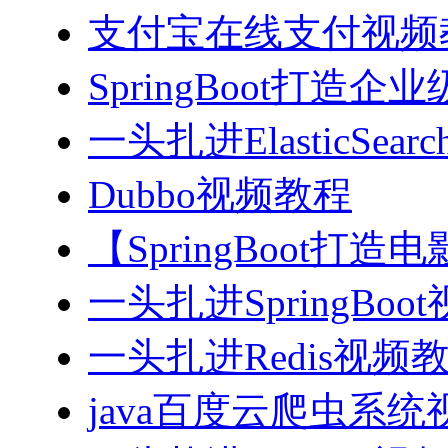
支付宝在线支付视频
SpringBoot打造
一头扎进ElasticSea
Dubbo视频教程
【SpringBoot打
一头扎进SpringBoo
一头扎进Redis视频
java百度云爬虫系