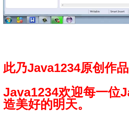
此乃Java1234原创
Java1234欢迎每一
造美好的明天。