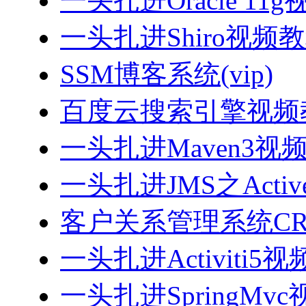
一头扎进Oracle 11
一头扎进Shiro视频
SSM博客系统(vip)
百度云搜索引擎视频
一头扎进Maven3视
一头扎进JMS之Acti
客户关系管理系统CRM
一头扎进Activiti5
一头扎进SpringMv