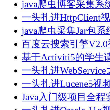
java爬虫博客采集
一头扎进HttpClien
java爬虫采集Jar包
百度云搜索引擎V2.
基于Activiti5
一头扎进WebServi
一头扎进Lucene5视
Java入门级项目全程实