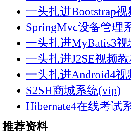
一头扎进Bootstrap
SpringMvc设备管理系
一头扎进MyBatis3
一头扎进J2SE视频教程
一头扎进Android4
S2SH商城系统(vip)
Hibernate4在线考试
推荐资料