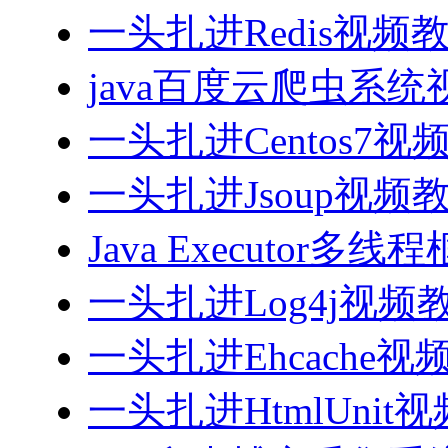
一头扎进Redis视频
java百度云爬虫系
一头扎进Centos7视
一头扎进Jsoup视频
Java Executor
一头扎进Log4j视频
一头扎进Ehcache视
一头扎进HtmlUnit