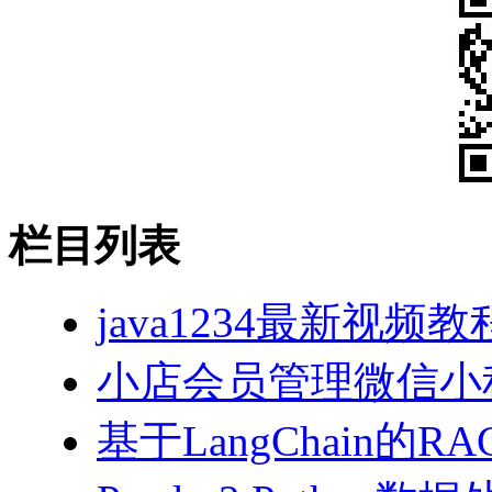
栏目列表
java1234最新视频教
小店会员管理微信小
基于LangChain的