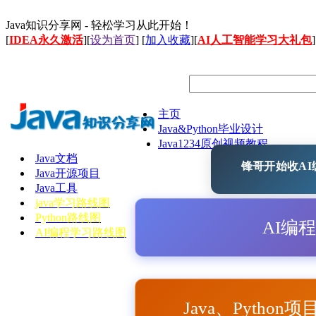
Java知识分享网 - 轻松学习从此开始！
[
IDEA永久激活
][
设为首页
] [
加入收藏
][
AI人工智能学习大礼包
]
主页
Java&Python毕业设计
Java1234原创视频教程
Java文档
锋哥开始收AI编
Java开源项目
Java工具
java学习路线图
Python路线图
AI编
AI编程学习路线图
Java、Python