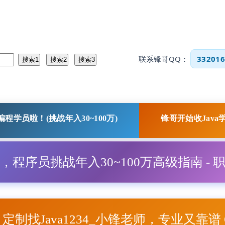
联系锋哥QQ：
332016
程学员啦！(挑战年入30~100万)
锋哥开始收Java
程，程序员挑战年入30~100万高级指南 - 
项目定制找Java1234_小锋老师，专业又靠谱 Q