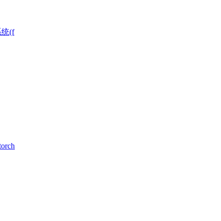
统(f
rch