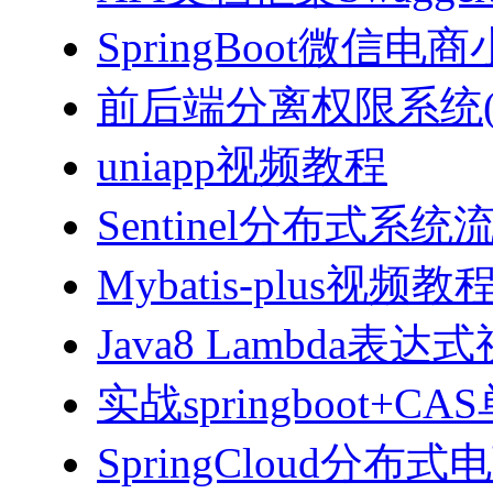
SpringBoot微信电商
前后端分离权限系统(Spri
uniapp视频教程
Sentinel分布式
Mybatis-plus视频教
Java8 Lambda表
实战springboot
SpringCloud分