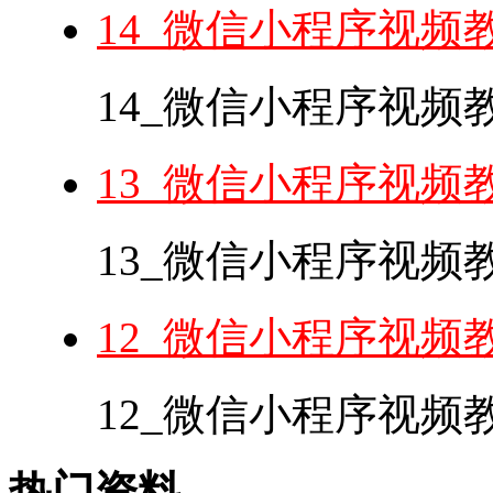
14_微信小程序视频
14_微信小程序视频教
13_微信小程序视频
13_微信小程序视频教
12_微信小程序视频教程
12_微信小程序视频教程_
热门资料