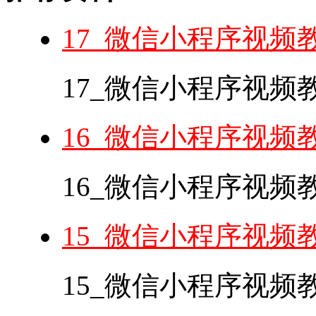
17_微信小程序视频
17_微信小程序视频教
16_微信小程序视频
16_微信小程序视频教
15_微信小程序视频
15_微信小程序视频教