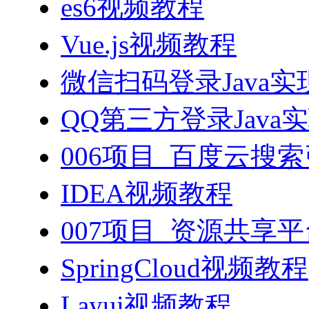
es6视频教程
Vue.js视频教程
微信扫码登录Java
QQ第三方登录Java
006项目_百度云搜
IDEA视频教程
007项目_资源共享
SpringCloud视频教程
Layui视频教程