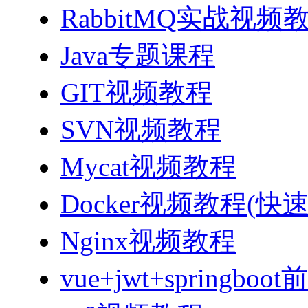
RabbitMQ实战视频教程
Java专题课程
GIT视频教程
SVN视频教程
Mycat视频教程
Docker视频教程(快
Nginx视频教程
vue+jwt+sprin