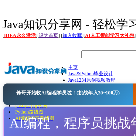
Java知识分享网 - 轻松
[
IDEA永久激活
][
设为首页
] [
加入收藏
][
AI人工智能学习大礼包
]
主页
Java&Python毕业设计
Java1234原创视频教程
Java文档
锋哥开始收AI编程学员啦！(挑战年入30~100万)
Java开源项目
Java工具
java学习路线图
Python路线图
AI编程，程序员挑战年入
AI编程学习路线图