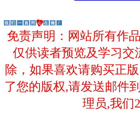
免责声明：网站所有作
仅供读者预览及学习交
除，如果喜欢请购买正版
了您的版权,请发送邮件到 cao
理员,我们