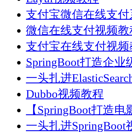
支付宝微信在线支付系
微信在线支付视频教
支付宝在线支付视频
SpringBoot打造
一头扎进ElasticSea
Dubbo视频教程
【SpringBoot打
一头扎进SpringBoo