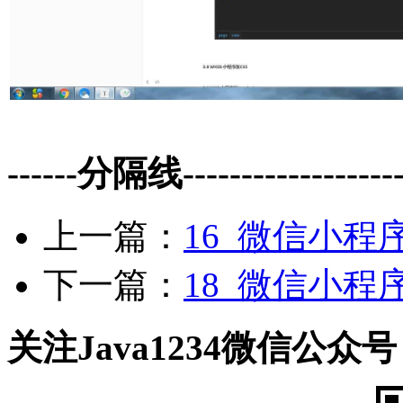
------分隔线--------------------
上一篇：
16_微信小程
下一篇：
18_微信小程
关注Java1234微信公众号