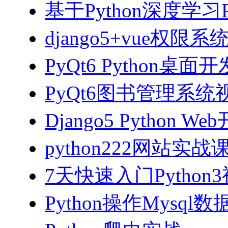
基于Python深度学习
django5+vue权限
PyQt6 Python桌
PyQt6图书管理系统视
Django5 Python 
python222网站实
7天快速入门Python
Python操作Mysql