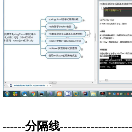
------分隔线--------------------