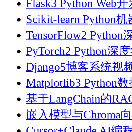
Flask3 Python W
Scikit-learn Pyth
TensorFlow2 Pyth
PyTorch2 Python
Django5博客系统视
Matplotlib3 Py
基于LangChain的
嵌入模型与Chroma
Cursor+Claude AI