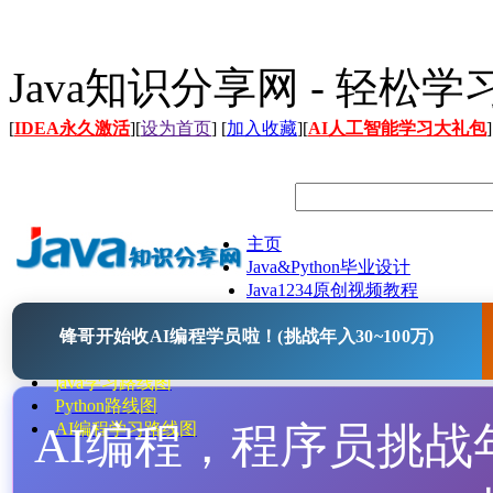
Java知识分享网 - 轻松
[
IDEA永久激活
][
设为首页
] [
加入收藏
][
AI人工智能学习大礼包
]
主页
Java&Python毕业设计
Java1234原创视频教程
Java文档
锋哥开始收AI编程学员啦！(挑战年入30~100万)
Java开源项目
Java工具
java学习路线图
Python路线图
AI编程，程序员挑战年入
AI编程学习路线图