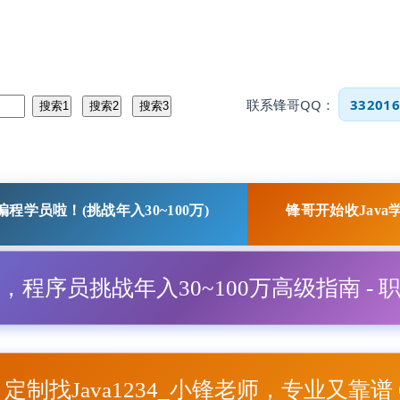
联系锋哥QQ：
332016
程学员啦！(挑战年入30~100万)
锋哥开始收Java
程，程序员挑战年入30~100万高级指南 - 
项目定制找Java1234_小锋老师，专业又靠谱 Q