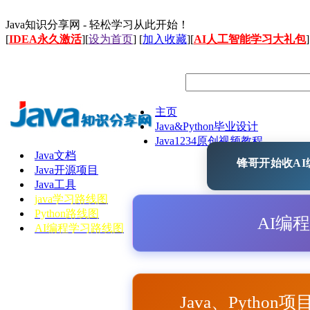
Java知识分享网 - 轻松学习从此开始！
[
IDEA永久激活
][
设为首页
] [
加入收藏
][
AI人工智能学习大礼包
]
主页
Java&Python毕业设计
Java1234原创视频教程
Java文档
锋哥开始收AI编
Java开源项目
Java工具
java学习路线图
Python路线图
AI编
AI编程学习路线图
Java、Python