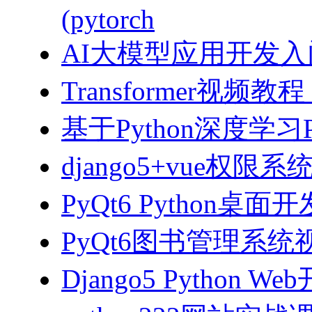
(pytorch
AI大模型应用开发入门-拥
Transformer视
基于Python深度学习
django5+vue权限
PyQt6 Python桌
PyQt6图书管理系统视
Django5 Python 