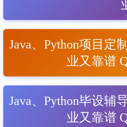
Java、Python项目定
业又靠谱 QQ
Java、Python毕设辅
业又靠谱 QQ