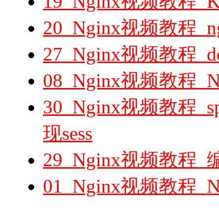
19_Nginx视频教程_Ke
20_Nginx视频教程_n
27_Nginx视频教程_do
08_Nginx视频教程_N
30_Nginx视频教程_sprin
现sess
29_Nginx视频教程_
01_Nginx视频教程_N