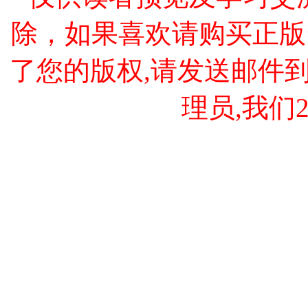
除，如果喜欢请购买正版
了您的版权,请发送邮件到 cao
理员,我们