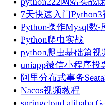
python222网站实
7天快速入门Python
Python操作Mysql
Python爬虫实战
python爬虫基础篇
uniapp微信小程序投票
阿里分布式事务Sea
Nacos视频教程
springcloud alibab