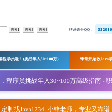
联系锋哥QQ：
332016
程学员啦！(挑战年入30~100万)
锋哥开始收Java
程，程序员挑战年入30~100万高级指南 - 
项目定制找Java1234_小锋老师，专业又靠谱 Q