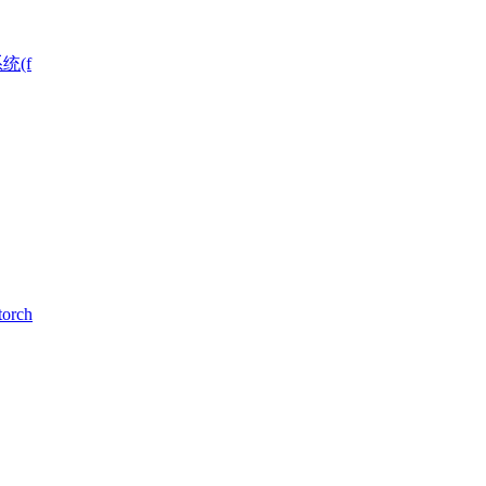
统(f
rch