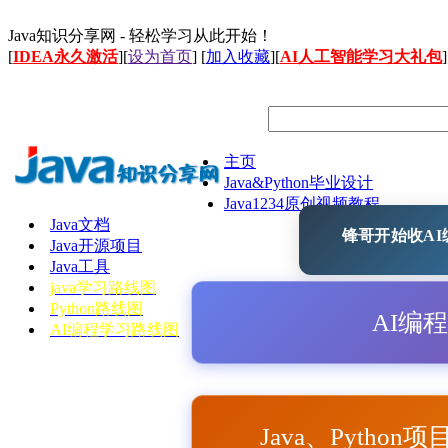
Java知识分享网 - 轻松学习从此开始！
[
IDEA永久激活
][
设为首页
] [
加入收藏
][
AI人工智能学习大礼包
]
主页
Java&Python毕业设计
Java1234原创视频教程
Java文档
锋哥开始收AI编
Java开源项目
Java工具
java学习路线图
Python路线图
AI编
AI编程学习路线图
Java、Python