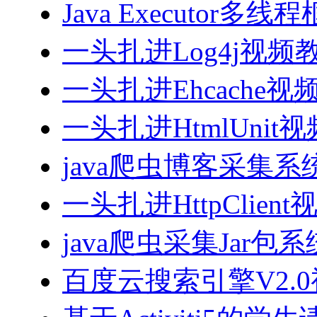
Java Executor
一头扎进Log4j视频
一头扎进Ehcache视
一头扎进HtmlUnit
java爬虫博客采集
一头扎进HttpClien
java爬虫采集Jar包
百度云搜索引擎V2.