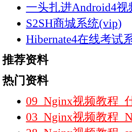
一头扎进Android4
S2SH商城系统(vip)
Hibernate4在线考试
推荐资料
热门资料
09_Nginx视频教
03_Nginx视频教程_