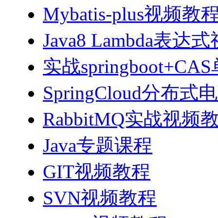
Mybatis-plus视频教
Java8 Lambda表
实战springboot
SpringCloud分
RabbitMQ实战视频教程
Java专题课程
GIT视频教程
SVN视频教程