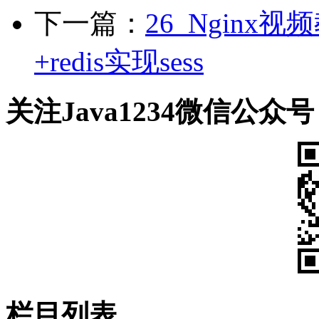
下一篇：
26_Nginx视频教
+redis实现sess
关注Java1234微信公众号
栏目列表