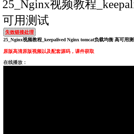
25_Nginx视频教程_keepal
可用测试
失效链接处理
25_Nginx视频教程_keepalived Nginx tomcat负载均衡 高可用
原版高清原版视频以及配套源码，课件获取
在线播放：