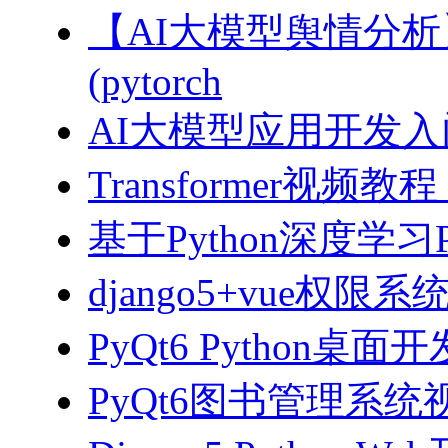
【AI大模型舆情分
(pytorch
AI大模型应用开发入门-拥
Transformer视
基于Python深度学习
django5+vue权限
PyQt6 Python桌
PyQt6图书管理系统视