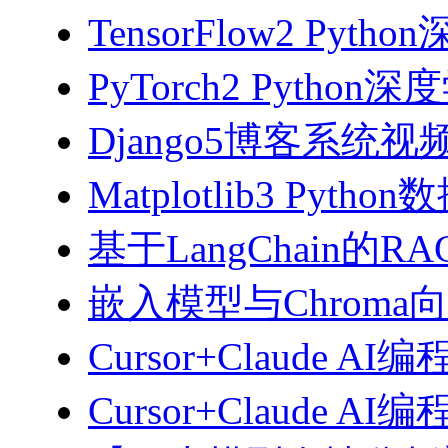
TensorFlow2 Pyth
PyTorch2 Python
Django5博客系统视
Matplotlib3 Py
基于LangChain的
嵌入模型与Chroma
Cursor+Claude AI
Cursor+Claude