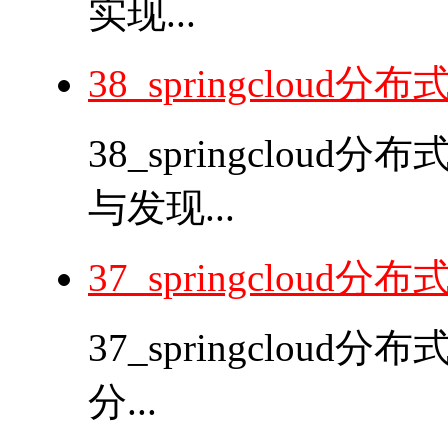
实现...
38_springclou
38_springclou
与发现...
37_springclou
37_springclo
分...