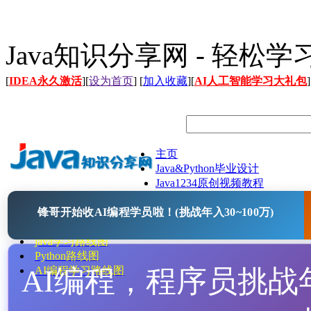
Java知识分享网 - 轻松
[
IDEA永久激活
][
设为首页
] [
加入收藏
][
AI人工智能学习大礼包
]
主页
Java&Python毕业设计
Java1234原创视频教程
Java文档
锋哥开始收AI编程学员啦！(挑战年入30~100万)
Java开源项目
Java工具
java学习路线图
Python路线图
AI编程，程序员挑战年入
AI编程学习路线图