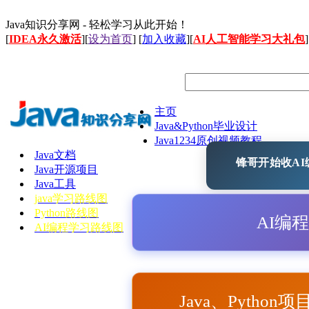
Java知识分享网 - 轻松学习从此开始！
[
IDEA永久激活
][
设为首页
] [
加入收藏
][
AI人工智能学习大礼包
]
主页
Java&Python毕业设计
Java1234原创视频教程
Java文档
锋哥开始收AI编
Java开源项目
Java工具
java学习路线图
Python路线图
AI编
AI编程学习路线图
Java、Python