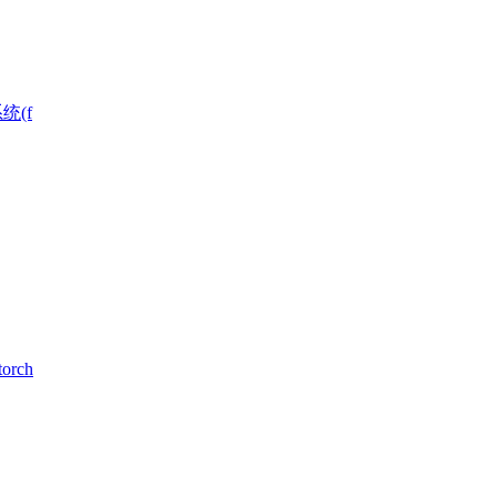
统(f
rch