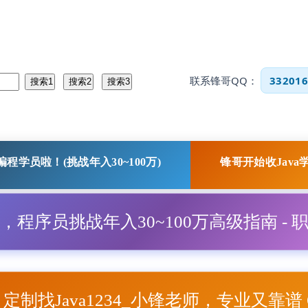
联系锋哥QQ：
332016
程学员啦！(挑战年入30~100万)
锋哥开始收Java
程，程序员挑战年入30~100万高级指南 - 
项目定制找Java1234_小锋老师，专业又靠谱 Q