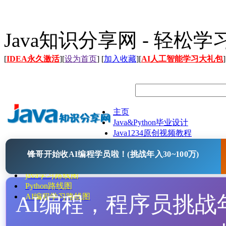
Java知识分享网 - 轻松
[
IDEA永久激活
][
设为首页
] [
加入收藏
][
AI人工智能学习大礼包
]
主页
Java&Python毕业设计
Java1234原创视频教程
Java文档
锋哥开始收AI编程学员啦！(挑战年入30~100万)
Java开源项目
Java工具
java学习路线图
Python路线图
AI编程，程序员挑战年入
AI编程学习路线图