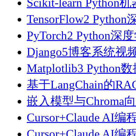
Scikit-learn Pyth
TensorFlow2 Pyth
PyTorch2 Python
Django5博客系统视
Matplotlib3 Py
基于LangChain的
嵌入模型与Chroma
Cursor+Claude AI
Cursor+Claude