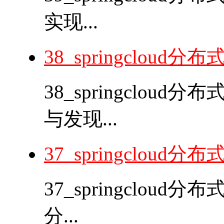
实现...
38_springclou
38_springclou
与发现...
37_springclou
37_springclo
分...