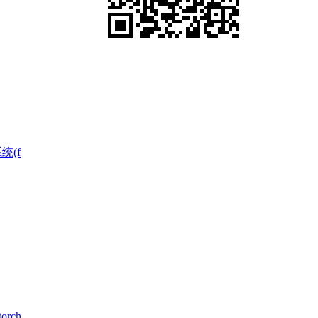
统(f
rch