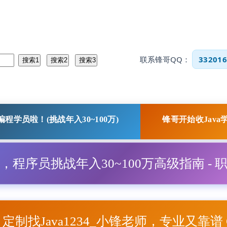
联系锋哥QQ：
332016
程学员啦！(挑战年入30~100万)
锋哥开始收Java
程，程序员挑战年入30~100万高级指南 - 
项目定制找Java1234_小锋老师，专业又靠谱 Q