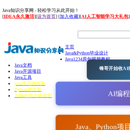
Java知识分享网 - 轻松学习从此开始！
[
IDEA永久激活
][
设为首页
] [
加入收藏
][
AI人工智能学习大礼包
]
主页
Java&Python毕业设计
Java1234原创视频教程
Java文档
锋哥开始收AI编
Java开源项目
Java工具
java学习路线图
Python路线图
AI编
AI编程学习路线图
Java、Python