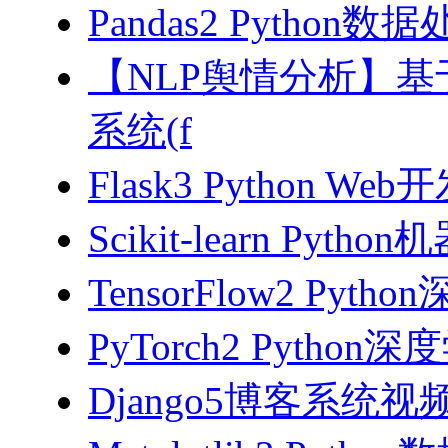
Pandas2 Pytho
【NLP舆情分析】基于
系统(f
Flask3 Python W
Scikit-learn Pyth
TensorFlow2 Pyth
PyTorch2 Python
Django5博客系统视