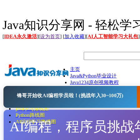
Java知识分享网 - 轻松
[
IDEA永久激活
][
设为首页
] [
加入收藏
][
AI人工智能学习大礼包
]
主页
Java&Python毕业设计
Java1234原创视频教程
Java文档
锋哥开始收AI编程学员啦！(挑战年入30~100万)
Java开源项目
Java工具
java学习路线图
Python路线图
AI编程，程序员挑战年入
AI编程学习路线图