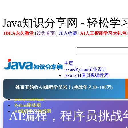
Java知识分享网 - 轻松
[
IDEA永久激活
][
设为首页
] [
加入收藏
][
AI人工智能学习大礼包
]
主页
Java&Python毕业设计
Java1234原创视频教程
Java文档
锋哥开始收AI编程学员啦！(挑战年入30~100万)
Java开源项目
Java工具
java学习路线图
Python路线图
AI编程，程序员挑战年入
AI编程学习路线图