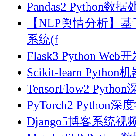
Pandas2 Pytho
【NLP舆情分析】基于
系统(f
Flask3 Python W
Scikit-learn Pyth
TensorFlow2 Pyth
PyTorch2 Python
Django5博客系统视