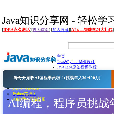
Java知识分享网 - 轻松
[
IDEA永久激活
][
设为首页
] [
加入收藏
][
AI人工智能学习大礼包
]
主页
Java&Python毕业设计
Java1234原创视频教程
Java文档
锋哥开始收AI编程学员啦！(挑战年入30~100万)
Java开源项目
Java工具
java学习路线图
Python路线图
AI编程，程序员挑战年入
AI编程学习路线图