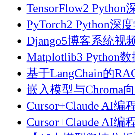
TensorFlow2 Pyth
PyTorch2 Python
Django5博客系统视
Matplotlib3 Py
基于LangChain的
嵌入模型与Chroma
Cursor+Claude AI
Cursor+Claude