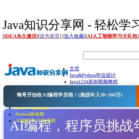
Java知识分享网 - 轻松
[
IDEA永久激活
][
设为首页
] [
加入收藏
][
AI人工智能学习大礼包
]
主页
Java&Python毕业设计
Java1234原创视频教程
Java文档
锋哥开始收AI编程学员啦！(挑战年入30~100万)
Java开源项目
Java工具
java学习路线图
Python路线图
AI编程，程序员挑战年入
AI编程学习路线图