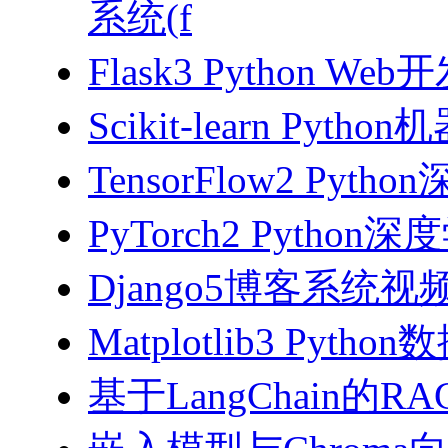
系统(f
Flask3 Python W
Scikit-learn Pyth
TensorFlow2 Pyth
PyTorch2 Python
Django5博客系统视
Matplotlib3 Py
基于LangChain的