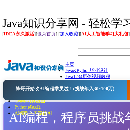
Java知识分享网 - 轻松
[
IDEA永久激活
][
设为首页
] [
加入收藏
][
AI人工智能学习大礼包
]
主页
Java&Python毕业设计
Java1234原创视频教程
Java文档
锋哥开始收AI编程学员啦！(挑战年入30~100万)
Java开源项目
Java工具
java学习路线图
Python路线图
AI编程，程序员挑战年入
AI编程学习路线图