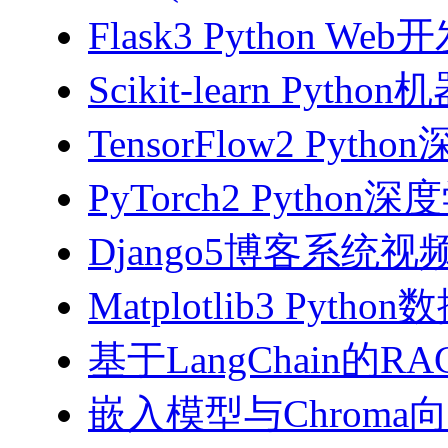
Flask3 Python W
Scikit-learn Pyth
TensorFlow2 Pyth
PyTorch2 Python
Django5博客系统视
Matplotlib3 Py
基于LangChain的
嵌入模型与Chroma