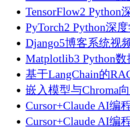
TensorFlow2 Pyth
PyTorch2 Python
Django5博客系统视
Matplotlib3 Py
基于LangChain的
嵌入模型与Chroma
Cursor+Claude AI
Cursor+Claude