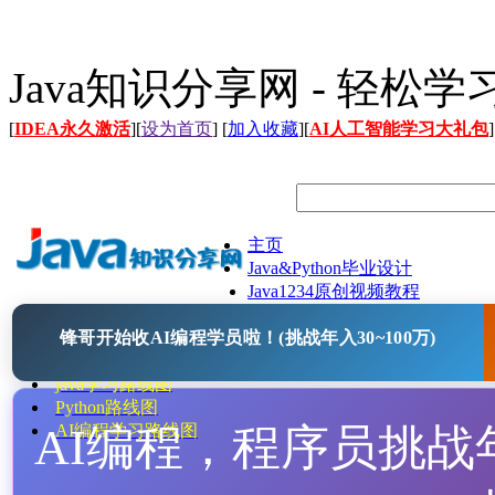
Java知识分享网 - 轻松
[
IDEA永久激活
][
设为首页
] [
加入收藏
][
AI人工智能学习大礼包
]
主页
Java&Python毕业设计
Java1234原创视频教程
Java文档
锋哥开始收AI编程学员啦！(挑战年入30~100万)
Java开源项目
Java工具
java学习路线图
Python路线图
AI编程，程序员挑战年入
AI编程学习路线图