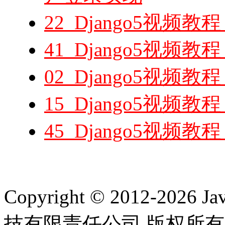
22_Django5视频教
41_Django5视频教程
02_Django5视频教程
15_Django5视频教程
45_Django5视频教
Copyright © 2012-2
技有限责任公司 版权所有