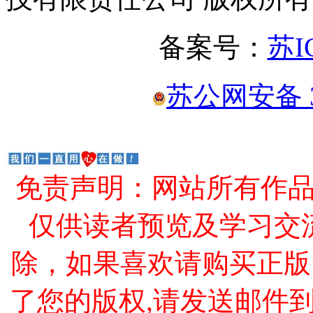
备案号：
苏I
苏公网安备 32
免责声明：网站所有作
仅供读者预览及学习交
除，如果喜欢请购买正版
了您的版权,请发送邮件到 cao