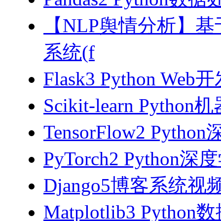
【NLP舆情分析】基于
系统(f
Flask3 Python W
Scikit-learn Pyth
TensorFlow2 Pyth
PyTorch2 Python
Django5博客系统视
Matplotlib3 Py