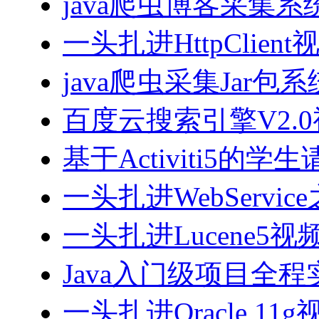
java爬虫博客采集
一头扎进HttpClien
java爬虫采集Jar包
百度云搜索引擎V2.
基于Activiti5
一头扎进WebServi
一头扎进Lucene5视
Java入门级项目全程实
一头扎进Oracle 11