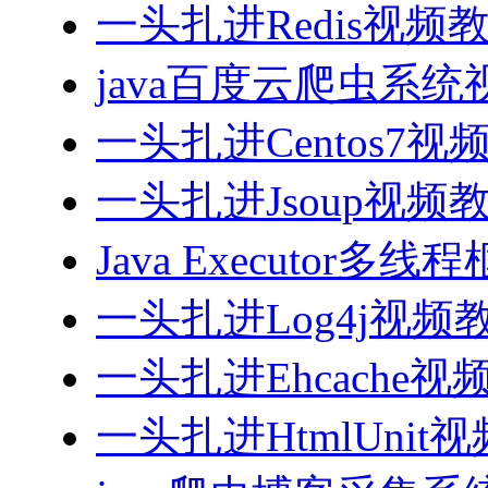
一头扎进Redis视频
java百度云爬虫系
一头扎进Centos7视
一头扎进Jsoup视频
Java Executor
一头扎进Log4j视频
一头扎进Ehcache视
一头扎进HtmlUnit