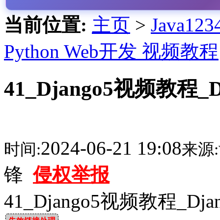
当前位置:
主页
>
Java1
Python Web开发 视频教程
41_Django5视频教程_
2024-06-21 19:08
时间:
来源:
锋
侵权举报
41_Django5视频教程_Dj