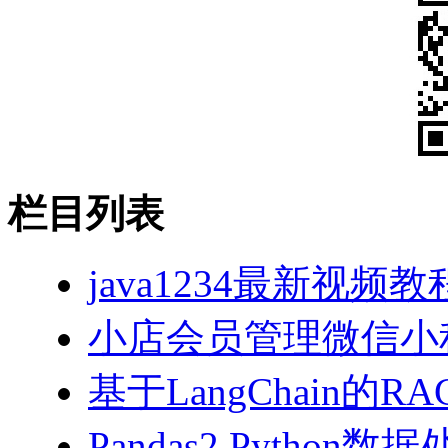
栏目列表
java1234最新视频教
小店会员管理微信小
基于LangChain的
Pandas2 Pytho