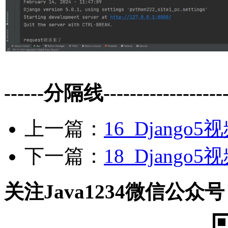
------分隔线--------------------
上一篇：
16_Django
下一篇：
18_Django
关注Java1234微信公众号