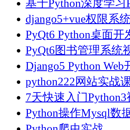
基于Python深度学习
django5+vue权限
PyQt6 Python桌
PyQt6图书管理系统视
Django5 Python 
python222网站实
7天快速入门Python
Python操作Mysql
Python爬虫实战