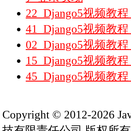
22_Django5视频教
41_Django5视频教程
02_Django5视频教程
15_Django5视频教程
45_Django5视频教
Copyright © 2012-2
技有限责任公司 版权所有