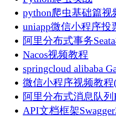
python爬虫基础篇
uniapp微信小程序投票
阿里分布式事务Sea
Nacos视频教程
springcloud alibab
微信小程序视频教程(J
阿里分布式消息队列Ro
API文档框架Swagg