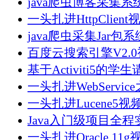
java爬虫博客采集
一头扎进HttpClien
java爬虫采集Jar包
百度云搜索引擎V2.
基于Activiti5
一头扎进WebServi
一头扎进Lucene5视
Java入门级项目全程实
一头扎进Oracle 11