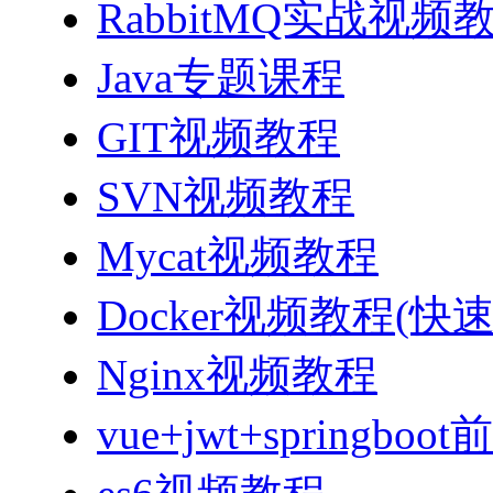
RabbitMQ实战视频教程
Java专题课程
GIT视频教程
SVN视频教程
Mycat视频教程
Docker视频教程(快
Nginx视频教程
vue+jwt+sprin