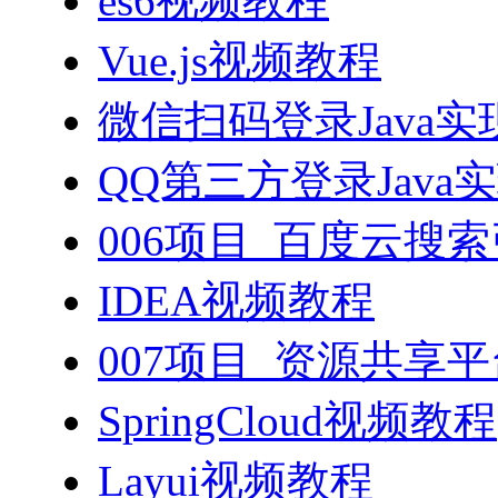
es6视频教程
Vue.js视频教程
微信扫码登录Java
QQ第三方登录Java
006项目_百度云搜
IDEA视频教程
007项目_资源共享
SpringCloud视频教程
Layui视频教程