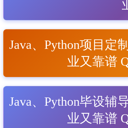
Java、Python项目定
业又靠谱 QQ
Java、Python毕设辅
业又靠谱 QQ